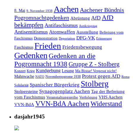
Aachen
Aachener Bündnis
8. Mai
9. November 1938
AfD
Pogromnachtgedenken
AfD
Abrüstung
bekämpfen
Antifaschismus
Antikriegstag
Antisemitismus
Atomwaffen
Ausstellung
Befreiung vom
DFG-VK
Faschismus
Demonstration
Deportation
Erinnerung
Frieden
Friedensbewegung
Faschismus
Gedenken
Gedenken an die
Pogromnacht 1938
Gruppe Z - Stolberg
Kundgebung
Lesung
Ma Bistar! Vergesst nicht!
Konzert
Krieg
Protest gegen AfD
Mahnwache
Novemberpogrome 1938
NATO
Roma
Stolberg
Spanischer Bürgerkrieg
Solidarität
Synagogenplatz Aachen
Stolpersteine
Tag der Befreiung
vom Faschismus
VHS Aachen
Veranstaltungsreihe
Verfolgung
VVN-BdA Aachen
Widerstand
VVN-BdA
dasjahr1945