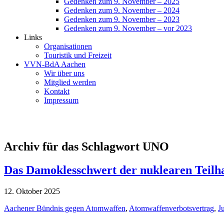
Gedenken zum 9. November – 2025
Gedenken zum 9. November – 2024
Gedenken zum 9. November – 2023
Gedenken zum 9. November – vor 2023
Links
Organisationen
Touristik und Freizeit
VVN-BdA Aachen
Wir über uns
Mitglied werden
Kontakt
Impressum
Archiv für das Schlagwort UNO
Das Damoklesschwert der nuklearen Teilh
12. Oktober 2025
Aachener Bündnis gegen Atomwaffen
,
Atomwaffenverbotsvertrag
,
J