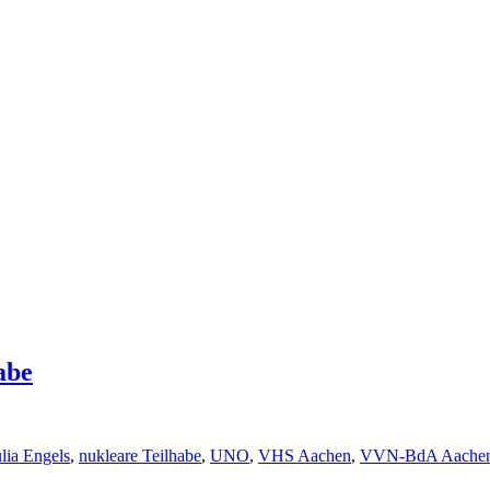
abe
ulia Engels
,
nukleare Teilhabe
,
UNO
,
VHS Aachen
,
VVN-BdA Aache