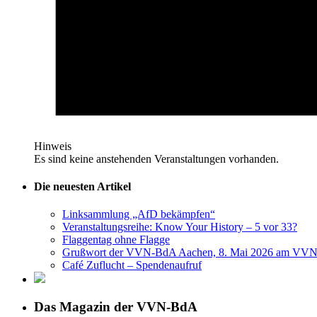
Hinweis
Es sind keine anstehenden Veranstaltungen vorhanden.
Die neuesten Artikel
Linksammlung „AfD bekämpfen“
Veranstaltungsreihe: Know Your History – 5 vor 33?
Flaggentag ohne Flagge
Grußwort der VVN-BdA Aachen, 8. Mai 2026 am VVN
Café Zuflucht – Spendenaufruf
Das Magazin der VVN-BdA