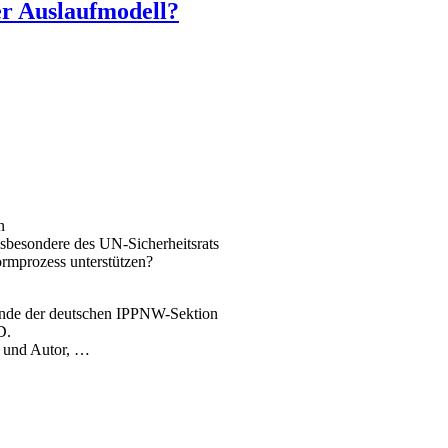
er Auslaufmodell?
n
sbesondere des UN-Sicherheitsrats
ormprozess unterstützen?
ende der deutschen IPPNW-Sektion
D.
er und Autor, …