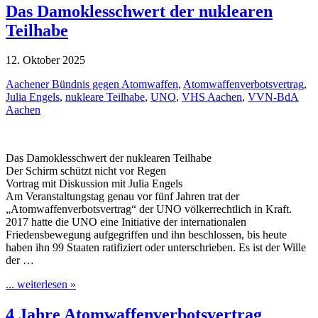
Das Damoklesschwert der nuklearen
Teilhabe
12. Oktober 2025
Aachener Bündnis gegen Atomwaffen
,
Atomwaffenverbotsvertrag
,
Julia Engels
,
nukleare Teilhabe
,
UNO
,
VHS Aachen
,
VVN-BdA
Aachen
Das Damoklesschwert der nuklearen Teilhabe
Der Schirm schützt nicht vor Regen
Vortrag mit Diskussion mit Julia Engels
Am Veranstaltungstag genau vor fünf Jahren trat der
„Atomwaffenverbotsvertrag“ der UNO völkerrechtlich in Kraft.
2017 hatte die UNO eine Initiative der internationalen
Friedensbewegung aufgegriffen und ihn beschlossen, bis heute
haben ihn 99 Staaten ratifiziert oder unterschrieben. Es ist der Wille
der …
... weiterlesen »
4 Jahre Atomwaffenverbotsvertrag