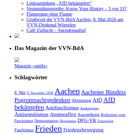
Linksammlung „AfD bekämpfen“
Veranstaltungsreihe: Know Your History – 5 vor 33?
Flaggentag ohne Flagge
Grußwort der VVN-BdA Aachen, 8. Mai 2026 am
VVN-Denkmal Würselen
Café Zuflucht – Spendenaufruf
Das Magazin der VVN-BdA
Magazin »antifa«
Schlagwörter
Aachen
Aachener Bündnis
8. Mai
9. November 1938
AfD
Pogromnachtgedenken
AfD
Abrüstung
bekämpfen
Antifaschismus
Antikriegstag
Antisemitismus
Atomwaffen
Ausstellung
Befreiung vom
DFG-VK
Faschismus
Demonstration
Deportation
Erinnerung
Frieden
Friedensbewegung
Faschismus