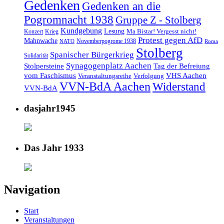
Gedenken
Gedenken an die
Pogromnacht 1938
Gruppe Z - Stolberg
Kundgebung
Lesung
Ma Bistar! Vergesst nicht!
Konzert
Krieg
Protest gegen AfD
Mahnwache
Novemberpogrome 1938
NATO
Roma
Stolberg
Spanischer Bürgerkrieg
Solidarität
Synagogenplatz Aachen
Stolpersteine
Tag der Befreiung
vom Faschismus
VHS Aachen
Veranstaltungsreihe
Verfolgung
VVN-BdA Aachen
Widerstand
VVN-BdA
dasjahr1945
Das Jahr 1933
Navigation
Start
Veranstaltungen