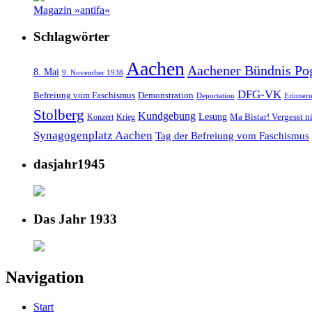
Magazin »antifa«
Schlagwörter
Aachen
Aachener Bündnis Po
8. Mai
9. November 1938
DFG-VK
Befreiung vom Faschismus
Demonstration
Deportation
Erinner
Stolberg
Kundgebung
Lesung
Ma Bistar! Vergesst n
Konzert
Krieg
Synagogenplatz Aachen
Tag der Befreiung vom Faschismus
dasjahr1945
Das Jahr 1933
Navigation
Start