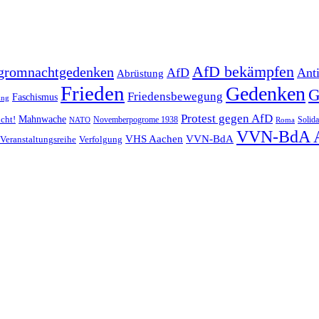
AfD bekämpfen
gromnachtgedenken
AfD
Ant
Abrüstung
Frieden
Gedenken
G
Friedensbewegung
Faschismus
ung
Protest gegen AfD
Mahnwache
icht!
Novemberpogrome 1938
Solida
NATO
Roma
VVN-BdA 
VHS Aachen
VVN-BdA
Veranstaltungsreihe
Verfolgung