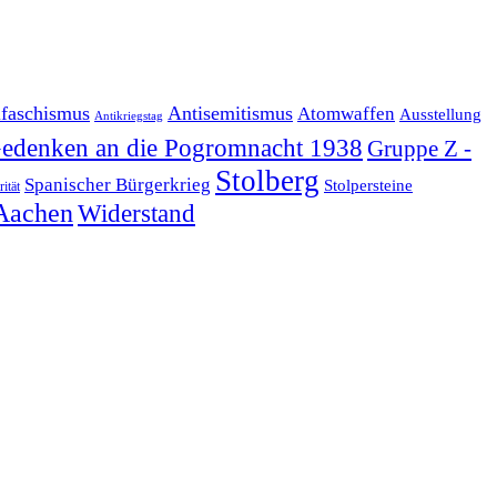
ifaschismus
Antisemitismus
Atomwaffen
Ausstellung
Antikriegstag
edenken an die Pogromnacht 1938
Gruppe Z -
Stolberg
Spanischer Bürgerkrieg
Stolpersteine
rität
Aachen
Widerstand