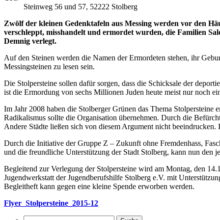
Steinweg 56 und 57, 52222 Stolberg
Zwölf der kleinen Gedenktafeln aus Messing werden vor den Häuse
verschleppt, misshandelt und ermordet wurden, die Familien S
Demnig verlegt.
Auf den Steinen werden die Namen der Ermordeten stehen, ihr Gebu
Messingsteinen zu lesen sein.
Die Stolpersteine sollen dafür sorgen, dass die Schicksale der depo
ist die Ermordung von sechs Millionen Juden heute meist nur noch ei
Im Jahr 2008 haben die Stolberger Grünen das Thema Stolpersteine er
Radikalismus sollte die Organisation übernehmen. Durch die Befürcht
Andere Städte ließen sich von diesem Argument nicht beeindrucken. In
Durch die Initiative der Gruppe Z – Zukunft ohne Fremdenhass, Fas
und die freundliche Unterstützung der Stadt Stolberg, kann nun den 
Begleitend zur Verlegung der Stolpersteine wird am Montag, den 14.1
Jugendwerkstatt der Jugendberufshilfe Stolberg e.V. mit Unterstützun
Begleitheft kann gegen eine kleine Spende erworben werden.
Flyer_Stolpersteine_2015-12