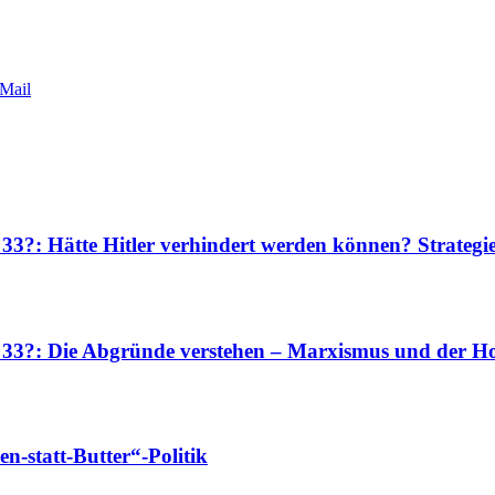
Mail
 33?: Hätte Hitler verhindert werden können? Strateg
r 33?: Die Abgründe verstehen – Marxismus und der Ho
-statt-Butter“-Politik