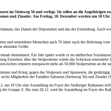
rn im Steinweg 56 und verlegt. Sie sollen an die Angehörigen zwe
alomon und Zinader.
Am Freitag, 18. Dezember werden um 10 Uhr di
rtsdatum, das Datum der Deportation und das der Ermordung. Auch wo
rtierten und ermordeten Menschen auch 70 Jahre nach der Befreiung vo
ne abstrakte Größe.
stmals thematisiert. Ein Jahr später wurde es im städtischen Sozialau
ung Einzelner, über die Stolpersteine würde das Schicksal ermordeter J
zwischen erinnern europaweit mehr als 50.000 Stolpersteine an die nat
chismus und Krieg; gegen das Vergessen und Sponsoren, die großzügig 
je sechs Mitgliedern der Familien Salomon (Steinweg 56) und Zinader (
2. um 18 Uhr eine Ausstellung im Foyer des Stolberger Rathauses eröf
g der Gruppe Z. Bis zum 20.12. wird die Ausstellung im Foyer des Ratha