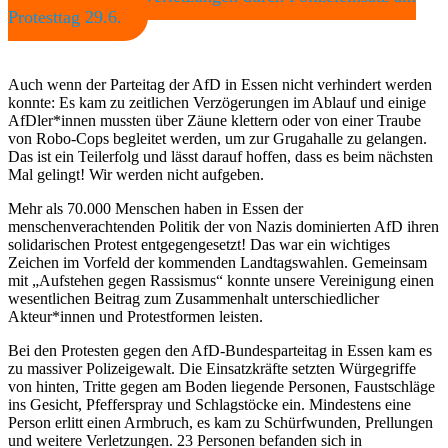
Protesttag 29.6.
Auch wenn der Parteitag der AfD in Essen nicht verhindert werden
konnte: Es kam zu zeitlichen Verzögerungen im Ablauf und einige
AfDler*innen mussten über Zäune klettern oder von einer Traube
von Robo-Cops begleitet werden, um zur Grugahalle zu gelangen.
Das ist ein Teilerfolg und lässt darauf hoffen, dass es beim nächsten
Mal gelingt! Wir werden nicht aufgeben.
Mehr als 70.000 Menschen haben in Essen der
menschenverachtenden Politik der von Nazis dominierten AfD ihren
solidarischen Protest entgegengesetzt! Das war ein wichtiges
Zeichen im Vorfeld der kommenden Landtagswahlen. Gemeinsam
mit „Aufstehen gegen Rassismus“ konnte unsere Vereinigung einen
wesentlichen Beitrag zum Zusammenhalt unterschiedlicher
Akteur*innen und Protestformen leisten.
Bei den Protesten gegen den AfD-Bundesparteitag in Essen kam es
zu massiver Polizeigewalt. Die Einsatzkräfte setzten Würgegriffe
von hinten, Tritte gegen am Boden liegende Personen, Faustschläge
ins Gesicht, Pfefferspray und Schlagstöcke ein. Mindestens eine
Person erlitt einen Armbruch, es kam zu Schürfwunden, Prellungen
und weitere Verletzungen. 23 Personen befanden sich in