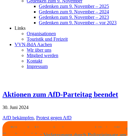
Gedenken zum 9. November
Gedenken zum 9. November – 2025
Gedenken zum 9. November – 2024
Gedenken zum 9. November – 2023
Gedenken zum 9. November – vor 2023
Links
Organisationen
Touristik und Freizeit
VVN-BdA Aachen
Wir über uns
Mitglied werden
Kontakt
Impressum
Aktionen zum AfD-Parteitag beendet
30. Juni 2024
AfD bekämpfen
,
Protest gegen AfD
Bilanz der Veranstalter:innen zu unverhältnismäßiger
Gewalt mit vielen Verletzungen durch Polizeieinsatz am