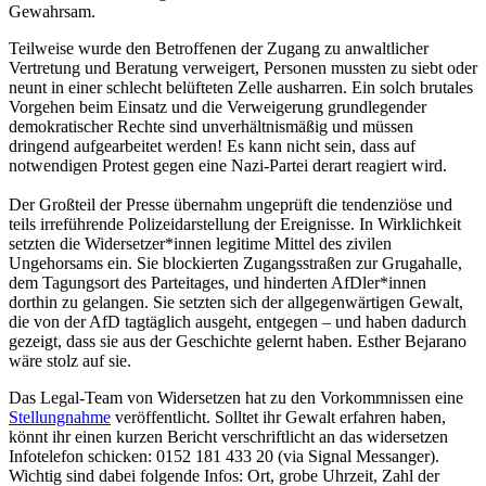
Gewahrsam.
Teilweise wurde den Betroffenen der Zugang zu anwaltlicher
Vertretung und Beratung verweigert, Personen mussten zu siebt oder
neunt in einer schlecht belüfteten Zelle ausharren. Ein solch brutales
Vorgehen beim Einsatz und die Verweigerung grundlegender
demokratischer Rechte sind unverhältnismäßig und müssen
dringend aufgearbeitet werden! Es kann nicht sein, dass auf
notwendigen Protest gegen eine Nazi-Partei derart reagiert wird.
Der Großteil der Presse übernahm ungeprüft die tendenziöse und
teils irreführende Polizeidarstellung der Ereignisse. In Wirklichkeit
setzten die Widersetzer*innen legitime Mittel des zivilen
Ungehorsams ein. Sie blockierten Zugangsstraßen zur Grugahalle,
dem Tagungsort des Parteitages, und hinderten AfDler*innen
dorthin zu gelangen. Sie setzten sich der allgegenwärtigen Gewalt,
die von der AfD tagtäglich ausgeht, entgegen – und haben dadurch
gezeigt, dass sie aus der Geschichte gelernt haben. Esther Bejarano
wäre stolz auf sie.
Das Legal-Team von Widersetzen hat zu den Vorkommnissen eine
Stellungnahme
veröffentlicht. Solltet ihr Gewalt erfahren haben,
könnt ihr einen kurzen Bericht verschriftlicht an das widersetzen
Infotelefon schicken: 0152 181 433 20 (via Signal Messanger).
Wichtig sind dabei folgende Infos: Ort, grobe Uhrzeit, Zahl der