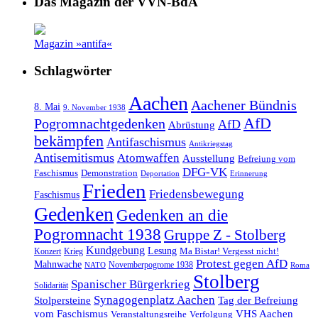
Das Magazin der VVN-BdA
Magazin »antifa«
Schlagwörter
Aachen
Aachener Bündnis
8. Mai
9. November 1938
AfD
Pogromnachtgedenken
AfD
Abrüstung
bekämpfen
Antifaschismus
Antikriegstag
Antisemitismus
Atomwaffen
Ausstellung
Befreiung vom
DFG-VK
Faschismus
Demonstration
Deportation
Erinnerung
Frieden
Friedensbewegung
Faschismus
Gedenken
Gedenken an die
Pogromnacht 1938
Gruppe Z - Stolberg
Kundgebung
Lesung
Ma Bistar! Vergesst nicht!
Konzert
Krieg
Protest gegen AfD
Mahnwache
Novemberpogrome 1938
NATO
Roma
Stolberg
Spanischer Bürgerkrieg
Solidarität
Synagogenplatz Aachen
Stolpersteine
Tag der Befreiung
vom Faschismus
VHS Aachen
Veranstaltungsreihe
Verfolgung