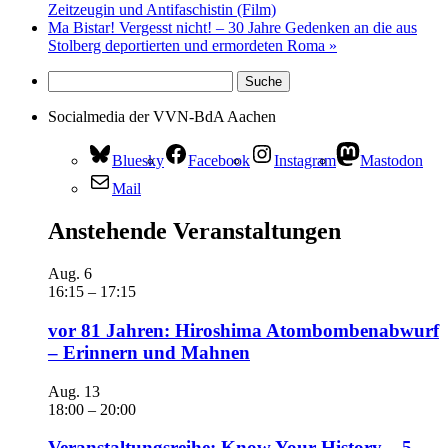
Zeitzeugin und Antifaschistin (Film)
Ma Bistar! Vergesst nicht! – 30 Jahre Gedenken an die aus
Stolberg deportierten und ermordeten Roma
»
Socialmedia der VVN-BdA Aachen
Bluesky
Facebook
Instagram
Mastodon
Mail
Anstehende Veranstaltungen
Aug.
6
16:15
–
17:15
vor 81 Jahren: Hiroshima Atombombenabwurf
– Erinnern und Mahnen
Aug.
13
18:00
–
20:00
Veranstaltungsreihe: Know Your History – 5