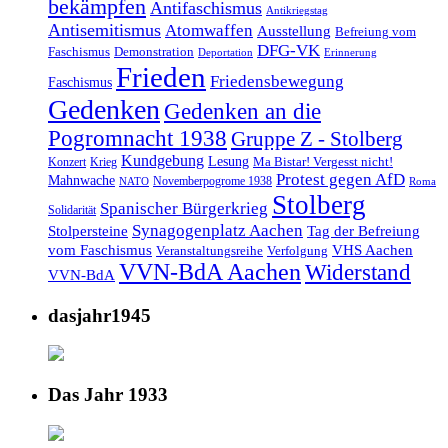
bekämpfen
Antifaschismus
Antikriegstag
Antisemitismus
Atomwaffen
Ausstellung
Befreiung vom
DFG-VK
Faschismus
Demonstration
Deportation
Erinnerung
Frieden
Friedensbewegung
Faschismus
Gedenken
Gedenken an die
Pogromnacht 1938
Gruppe Z - Stolberg
Kundgebung
Lesung
Ma Bistar! Vergesst nicht!
Konzert
Krieg
Protest gegen AfD
Mahnwache
Novemberpogrome 1938
NATO
Roma
Stolberg
Spanischer Bürgerkrieg
Solidarität
Synagogenplatz Aachen
Stolpersteine
Tag der Befreiung
vom Faschismus
VHS Aachen
Veranstaltungsreihe
Verfolgung
VVN-BdA Aachen
Widerstand
VVN-BdA
dasjahr1945
Das Jahr 1933