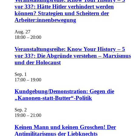
vor 33?: Hätte Hitler verhindert werden
können? Strategien und Scheitern der
Arbeiter:innenbewegung
Aug.
27
18:00
–
20:00
Veranstaltungsreihe: Know Your History – 5
vor 33?: Die Abgründe verstehen – Marxismus
und der Holocaust
Sep.
1
17:00
–
19:00
Kundgebung/Demonstration: Gegen die
„Kanonen-statt-Butter“-Politik
Sep.
2
19:00
–
21:00
Keinen Mann und keinen Groschen! Der
Antimilitarismus der Liebknechts