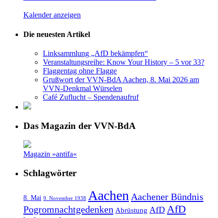
Kalender anzeigen
Die neuesten Artikel
Linksammlung „AfD bekämpfen“
Veranstaltungsreihe: Know Your History – 5 vor 33?
Flaggentag ohne Flagge
Grußwort der VVN-BdA Aachen, 8. Mai 2026 am
VVN-Denkmal Würselen
Café Zuflucht – Spendenaufruf
Das Magazin der VVN-BdA
Magazin »antifa«
Schlagwörter
Aachen
Aachener Bündnis
8. Mai
9. November 1938
AfD
Pogromnachtgedenken
AfD
Abrüstung