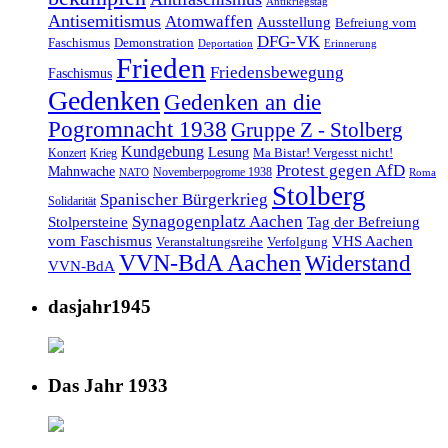
Antikriegstag
Antisemitismus
Atomwaffen
Ausstellung
Befreiung vom
DFG-VK
Faschismus
Demonstration
Deportation
Erinnerung
Frieden
Friedensbewegung
Faschismus
Gedenken
Gedenken an die
Pogromnacht 1938
Gruppe Z - Stolberg
Kundgebung
Lesung
Ma Bistar! Vergesst nicht!
Konzert
Krieg
Protest gegen AfD
Mahnwache
Novemberpogrome 1938
NATO
Roma
Stolberg
Spanischer Bürgerkrieg
Solidarität
Synagogenplatz Aachen
Stolpersteine
Tag der Befreiung
vom Faschismus
VHS Aachen
Veranstaltungsreihe
Verfolgung
VVN-BdA Aachen
Widerstand
VVN-BdA
dasjahr1945
Das Jahr 1933