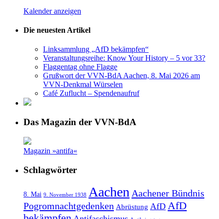
Kalender anzeigen
Die neuesten Artikel
Linksammlung „AfD bekämpfen“
Veranstaltungsreihe: Know Your History – 5 vor 33?
Flaggentag ohne Flagge
Grußwort der VVN-BdA Aachen, 8. Mai 2026 am
VVN-Denkmal Würselen
Café Zuflucht – Spendenaufruf
Das Magazin der VVN-BdA
Magazin »antifa«
Schlagwörter
Aachen
Aachener Bündnis
8. Mai
9. November 1938
AfD
Pogromnachtgedenken
AfD
Abrüstung
bekämpfen
Antifaschismus