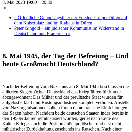
8. Mai 2023 19:00
–
20:30
frei
«
Öffentliche Geburtstagsfeier der FriedensGruppeDüren auf
dem Kaiserplatz und im Rathaus in Düren
Peter Gingold – ein jüdischer Kommunist im Widerstand in
Deutschland und Frankreich
»
8. Mai 1945, der Tag der Befreiung – Und
heute Großmacht Deutschland?
Nach der Befreiung vom Nazismus am 8. Mai 1945 beschlossen die
alliierten Siegermächte, Deutschland das Kriegführen für immer
abzugewöhnen: Das Militär und der preußische Staat wurden für
aufgelöst erklärt und Rüstungsindustrien komplett verboten. Anstelle
von Naziorganisationen sollten fortan demokratische Einrichtungen
das Sagen haben. Nachdem beide deutschen Staaten indes bereits in
den 1950er Jahren remilitarisiert wurden, geriet nach Ende des
Kalten Krieges auch die Position außenpolitischer und erst recht
militärischer Zurückhaltung zusehends ins Rutschen. Nach einer