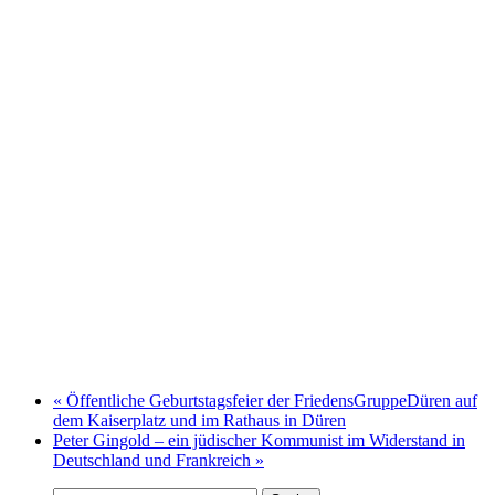
«
Öffentliche Geburtstagsfeier der FriedensGruppeDüren auf
dem Kaiserplatz und im Rathaus in Düren
Peter Gingold – ein jüdischer Kommunist im Widerstand in
Deutschland und Frankreich
»