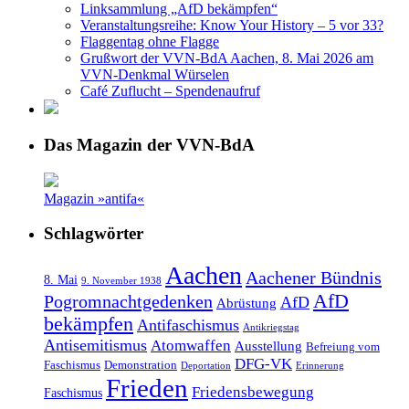
Linksammlung „AfD bekämpfen“
Veranstaltungsreihe: Know Your History – 5 vor 33?
Flaggentag ohne Flagge
Grußwort der VVN-BdA Aachen, 8. Mai 2026 am
VVN-Denkmal Würselen
Café Zuflucht – Spendenaufruf
Das Magazin der VVN-BdA
Magazin »antifa«
Schlagwörter
Aachen
Aachener Bündnis
8. Mai
9. November 1938
AfD
Pogromnachtgedenken
AfD
Abrüstung
bekämpfen
Antifaschismus
Antikriegstag
Antisemitismus
Atomwaffen
Ausstellung
Befreiung vom
DFG-VK
Faschismus
Demonstration
Deportation
Erinnerung
Frieden
Friedensbewegung
Faschismus