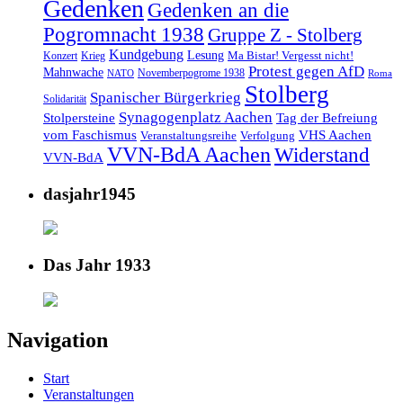
Gedenken
Gedenken an die
Pogromnacht 1938
Gruppe Z - Stolberg
Kundgebung
Lesung
Ma Bistar! Vergesst nicht!
Konzert
Krieg
Protest gegen AfD
Mahnwache
Novemberpogrome 1938
NATO
Roma
Stolberg
Spanischer Bürgerkrieg
Solidarität
Synagogenplatz Aachen
Stolpersteine
Tag der Befreiung
vom Faschismus
VHS Aachen
Veranstaltungsreihe
Verfolgung
VVN-BdA Aachen
Widerstand
VVN-BdA
dasjahr1945
Das Jahr 1933
Navigation
Start
Veranstaltungen