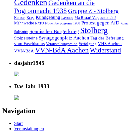
Gedenken
Gedenken an die
Pogromnacht 1938
Gruppe Z - Stolberg
Kundgebung
Lesung
Ma Bistar! Vergesst nicht!
Konzert
Krieg
Protest gegen AfD
Mahnwache
Novemberpogrome 1938
NATO
Roma
Stolberg
Spanischer Bürgerkrieg
Solidarität
Synagogenplatz Aachen
Stolpersteine
Tag der Befreiung
vom Faschismus
VHS Aachen
Veranstaltungsreihe
Verfolgung
VVN-BdA Aachen
Widerstand
VVN-BdA
dasjahr1945
Das Jahr 1933
Navigation
Start
Veranstaltungen