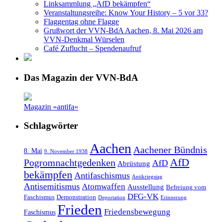
Linksammlung „AfD bekämpfen“
Veranstaltungsreihe: Know Your History – 5 vor 33?
Flaggentag ohne Flagge
Grußwort der VVN-BdA Aachen, 8. Mai 2026 am
VVN-Denkmal Würselen
Café Zuflucht – Spendenaufruf
Das Magazin der VVN-BdA
Magazin »antifa«
Schlagwörter
Aachen
Aachener Bündnis
8. Mai
9. November 1938
AfD
Pogromnachtgedenken
AfD
Abrüstung
bekämpfen
Antifaschismus
Antikriegstag
Antisemitismus
Atomwaffen
Ausstellung
Befreiung vom
DFG-VK
Faschismus
Demonstration
Deportation
Erinnerung
Frieden
Friedensbewegung
Faschismus