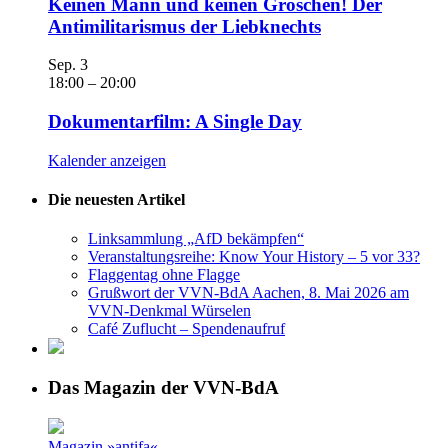
Keinen Mann und keinen Groschen! Der
Antimilitarismus der Liebknechts
Sep.
3
18:00
–
20:00
Dokumentarfilm: A Single Day
Kalender anzeigen
Die neuesten Artikel
Linksammlung „AfD bekämpfen“
Veranstaltungsreihe: Know Your History – 5 vor 33?
Flaggentag ohne Flagge
Grußwort der VVN-BdA Aachen, 8. Mai 2026 am
VVN-Denkmal Würselen
Café Zuflucht – Spendenaufruf
Das Magazin der VVN-BdA
Magazin »antifa«