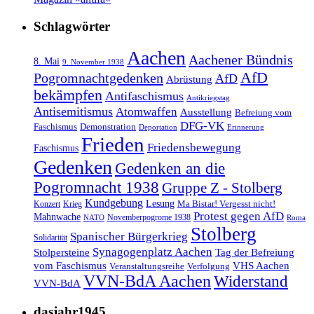
Schlagwörter
Aachen
Aachener Bündnis
8. Mai
9. November 1938
AfD
Pogromnachtgedenken
AfD
Abrüstung
bekämpfen
Antifaschismus
Antikriegstag
Antisemitismus
Atomwaffen
Ausstellung
Befreiung vom
DFG-VK
Faschismus
Demonstration
Deportation
Erinnerung
Frieden
Friedensbewegung
Faschismus
Gedenken
Gedenken an die
Pogromnacht 1938
Gruppe Z - Stolberg
Kundgebung
Lesung
Ma Bistar! Vergesst nicht!
Konzert
Krieg
Protest gegen AfD
Mahnwache
Novemberpogrome 1938
NATO
Roma
Stolberg
Spanischer Bürgerkrieg
Solidarität
Synagogenplatz Aachen
Stolpersteine
Tag der Befreiung
vom Faschismus
VHS Aachen
Veranstaltungsreihe
Verfolgung
VVN-BdA Aachen
Widerstand
VVN-BdA
dasjahr1945