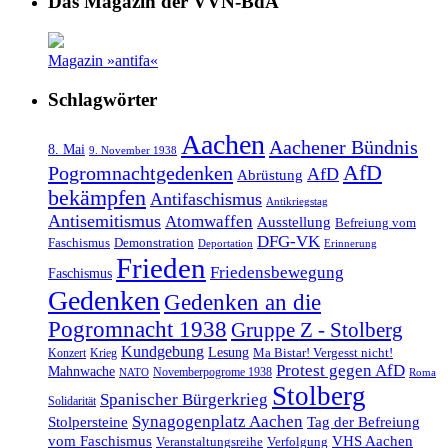
Das Magazin der VVN-BdA
Magazin »antifa«
Schlagwörter
Aachen
Aachener Bündnis
8. Mai
9. November 1938
AfD
Pogromnachtgedenken
AfD
Abrüstung
bekämpfen
Antifaschismus
Antikriegstag
Antisemitismus
Atomwaffen
Ausstellung
Befreiung vom
DFG-VK
Faschismus
Demonstration
Deportation
Erinnerung
Frieden
Friedensbewegung
Faschismus
Gedenken
Gedenken an die
Pogromnacht 1938
Gruppe Z - Stolberg
Kundgebung
Lesung
Ma Bistar! Vergesst nicht!
Konzert
Krieg
Protest gegen AfD
Mahnwache
Novemberpogrome 1938
NATO
Roma
Stolberg
Spanischer Bürgerkrieg
Solidarität
Synagogenplatz Aachen
Stolpersteine
Tag der Befreiung
vom Faschismus
VHS Aachen
Veranstaltungsreihe
Verfolgung