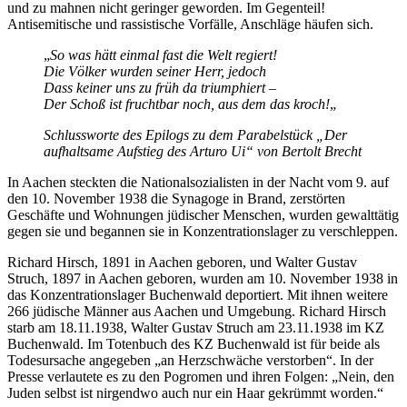
und zu mahnen nicht geringer geworden. Im Gegenteil!
Antisemitische und rassistische Vorfälle, Anschläge häufen sich.
„
So was hätt einmal fast die Welt regiert!
Die Völker wurden seiner Herr, jedoch
Dass keiner uns zu früh da triumphiert –
Der Schoß ist fruchtbar noch, aus dem das kroch!
„
Schlussworte des Epilogs zu dem Parabelstück „Der
aufhaltsame Aufstieg des Arturo Ui“ von Bertolt Brecht
In Aachen steckten die Nationalsozialisten in der Nacht vom 9. auf
den 10. November 1938 die Synagoge in Brand, zerstörten
Geschäfte und Wohnungen jüdischer Menschen, wurden gewalttätig
gegen sie und begannen sie in Konzentrationslager zu verschleppen.
Richard Hirsch, 1891 in Aachen geboren, und Walter Gustav
Struch, 1897 in Aachen geboren, wurden am 10. November 1938 in
das Konzentrationslager Buchenwald deportiert. Mit ihnen weitere
266 jüdische Männer aus Aachen und Umgebung. Richard Hirsch
starb am 18.11.1938, Walter Gustav Struch am 23.11.1938 im KZ
Buchenwald. Im Totenbuch des KZ Buchenwald ist für beide als
Todesursache angegeben „an Herzschwäche verstorben“. In der
Presse verlautete es zu den Pogromen und ihren Folgen: „Nein, den
Juden selbst ist nirgendwo auch nur ein Haar gekrümmt worden.“