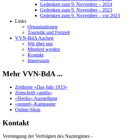
Gedenken zum 9. November – 2024
Gedenken zum 9. November – 2023
Gedenken zum 9. November – vor 2023
Links
Organisationen
Touristik und Freizeit
VVN-BdA Aachen
Wir über uns
Mitglied werden
Kontakt
Impressum
Mehr VVN-BdA ...
Zeitleiste »Das Jahr 1933«
Zeitschrift »antifa«
»Neofa«-Ausstellung
»nonpd«-Kampagne
Online-Shop
Kontakt
Vereinigung der Verfolgten des Naziregimes -