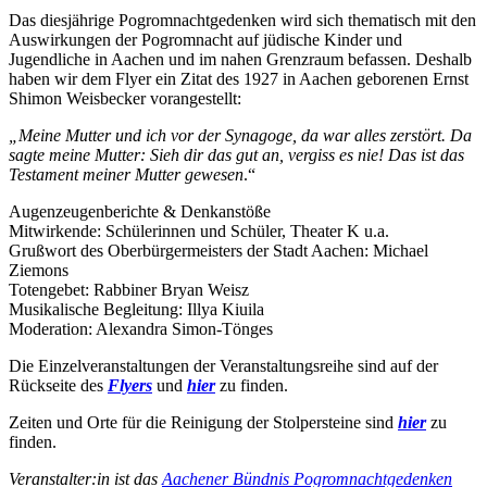
Das diesjährige Pogromnachtgedenken wird sich thematisch mit den
Auswirkungen der Pogromnacht auf jüdische Kinder und
Jugendliche in Aachen und im nahen Grenzraum befassen. Deshalb
haben wir dem Flyer ein Zitat des 1927 in Aachen geborenen Ernst
Shimon Weisbecker vorangestellt:
„Meine Mutter und ich vor der Synagoge, da war alles zerstört. Da
sagte meine Mutter: Sieh dir das gut an, vergiss es nie! Das ist das
Testament meiner Mutter gewesen
.“
Augenzeugenberichte & Denkanstöße
Mitwirkende: Schülerinnen und Schüler, Theater K u.a.
Grußwort des Oberbürgermeisters der Stadt Aachen: Michael
Ziemons
Totengebet: Rabbiner Bryan Weisz
Musikalische Begleitung: Illya Kiuila
Moderation: Alexandra Simon-Tönges
Die Einzelveranstaltungen der Veranstaltungsreihe sind auf der
Rückseite des
Flyers
und
hier
zu finden.
Zeiten und Orte für die Reinigung der Stolpersteine sind
hier
zu
finden.
Veranstalter:in ist das
Aachener Bündnis Pogromnachtgedenken