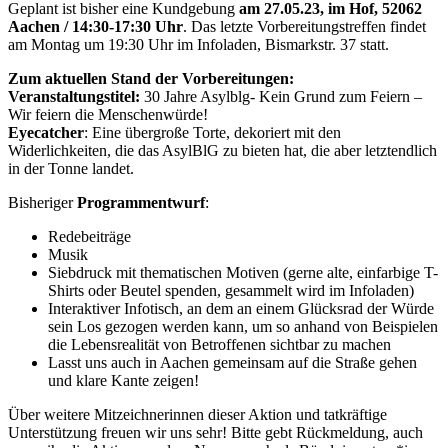
Geplant ist bisher eine Kundgebung
am 27.05.23, im Hof, 52062
Aachen / 14:30-17:30 Uhr
. Das letzte Vorbereitungstreffen findet
am Montag um 19:30 Uhr im Infoladen, Bismarkstr. 37 statt.
Zum aktuellen Stand der Vorbereitungen:
Veranstaltungstitel:
30 Jahre Asylblg- Kein Grund zum Feiern –
Wir feiern die Menschenwürde!
Eyecatcher
: Eine übergroße Torte, dekoriert mit den
Widerlichkeiten, die das AsylBlG zu bieten hat, die aber letztendlich
in der Tonne landet.
Bisheriger
Programmentwurf
:
Redebeiträge
Musik
Siebdruck mit thematischen Motiven (gerne alte, einfarbige T-
Shirts oder Beutel spenden, gesammelt wird im Infoladen)
Interaktiver Infotisch, an dem an einem Glücksrad der Würde
sein Los gezogen werden kann, um so anhand von Beispielen
die Lebensrealität von Betroffenen sichtbar zu machen
Lasst uns auch in Aachen gemeinsam auf die Straße gehen
und klare Kante zeigen!
Über weitere Mitzeichnerinnen dieser Aktion und tatkräftige
Unterstützung freuen wir uns sehr! Bitte gebt Rückmeldung, auch