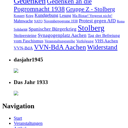
Gedenken
Gedenken an die
Pogromnacht 1938
Gruppe Z - Stolberg
Kundgebung
Lesung
Ma Bistar! Vergesst nicht!
Konzert
Krieg
Protest gegen AfD
Mahnwache
Novemberpogrome 1938
NATO
Roma
Stolberg
Spanischer Bürgerkrieg
Solidarität
Synagogenplatz Aachen
Stolpersteine
Tag der Befreiung
vom Faschismus
VHS Aachen
Veranstaltungsreihe
Verfolgung
VVN-BdA Aachen
Widerstand
VVN-BdA
dasjahr1945
Das Jahr 1933
Navigation
Start
Veranstaltungen