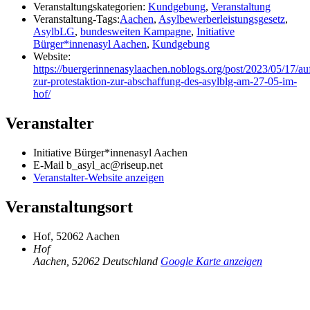
Veranstaltungskategorien:
Kundgebung
,
Veranstaltung
Veranstaltung-Tags:
Aachen
,
Asylbewerberleistungsgesetz
,
AsylbLG
,
bundesweiten Kampagne
,
Initiative
Bürger*innenasyl Aachen
,
Kundgebung
Website:
https://buergerinnenasylaachen.noblogs.org/post/2023/05/17/au
zur-protestaktion-zur-abschaffung-des-asylblg-am-27-05-im-
hof/
Veranstalter
Initiative Bürger*innenasyl Aachen
E-Mail
b_asyl_ac@riseup.net
Veranstalter-Website anzeigen
Veranstaltungsort
Hof, 52062 Aachen
Hof
Aachen
,
52062
Deutschland
Google Karte anzeigen