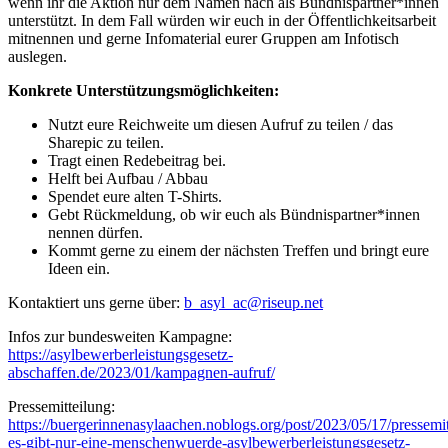
wenn ihr die Aktion nur dem Namen nach als Bündnispartner*innen
unterstützt. In dem Fall würden wir euch in der Öffentlichkeitsarbeit
mitnennen und gerne Infomaterial eurer Gruppen am Infotisch
auslegen.
Konkrete Unterstützungsmöglichkeiten:
Nutzt eure Reichweite um diesen Aufruf zu teilen / das
Sharepic zu teilen.
Tragt einen Redebeitrag bei.
Helft bei Aufbau / Abbau
Spendet eure alten T-Shirts.
Gebt Rückmeldung, ob wir euch als Bündnispartner*innen
nennen dürfen.
Kommt gerne zu einem der nächsten Treffen und bringt eure
Ideen ein.
Kontaktiert uns gerne über:
b_asyl_ac@riseup.net
Infos zur bundesweiten Kampagne:
https://asylbewerberleistungsgesetz-
abschaffen.de/2023/01/kampagnen-aufruf/
Pressemitteilung:
https://buergerinnenasylaachen.noblogs.org/post/2023/05/17/pressemit
es-gibt-nur-eine-menschenwuerde-asylbewerberleistungsgesetz-