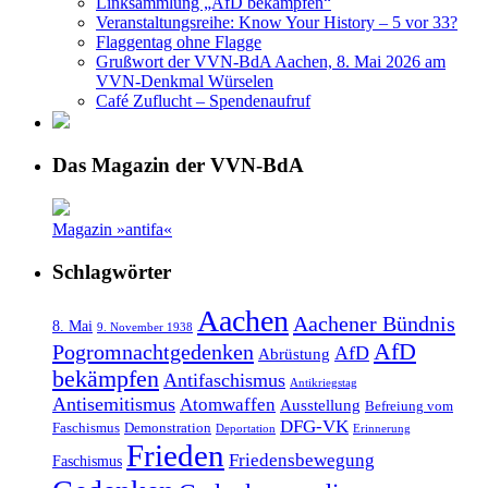
Linksammlung „AfD bekämpfen“
Veranstaltungsreihe: Know Your History – 5 vor 33?
Flaggentag ohne Flagge
Grußwort der VVN-BdA Aachen, 8. Mai 2026 am
VVN-Denkmal Würselen
Café Zuflucht – Spendenaufruf
Das Magazin der VVN-BdA
Magazin »antifa«
Schlagwörter
Aachen
Aachener Bündnis
8. Mai
9. November 1938
AfD
Pogromnachtgedenken
AfD
Abrüstung
bekämpfen
Antifaschismus
Antikriegstag
Antisemitismus
Atomwaffen
Ausstellung
Befreiung vom
DFG-VK
Faschismus
Demonstration
Deportation
Erinnerung
Frieden
Friedensbewegung
Faschismus