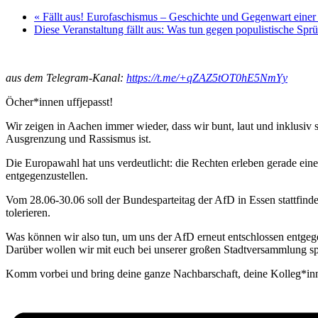
«
Fällt aus! Eurofaschismus – Geschichte und Gegenwart einer 
Diese Veranstaltung fällt aus: Was tun gegen populistische Sp
aus dem Telegram-Kanal:
https://t.me/+qZAZ5tOT0hE5NmYy
Öcher*innen uffjepasst!
Wir zeigen in Aachen immer wieder, dass wir bunt, laut und inklusiv s
Ausgrenzung und Rassismus ist.
Die Europawahl hat uns verdeutlicht: die Rechten erleben gerade ein
entgegenzustellen.
Vom 28.06-30.06 soll der Bundesparteitag der AfD in Essen stattfi
tolerieren.
Was können wir also tun, um uns der AfD erneut entschlossen entgeg
Darüber wollen wir mit euch bei unserer großen Stadtversammlung sp
Komm vorbei und bring deine ganze Nachbarschaft, deine Kolleg*inn