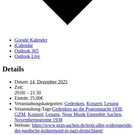
Google Kalender
iCalendar
Outlook 365
Outlook Live
Details
Datum:
14. Dezember 2025
Zeit:
20:00 – 21:30
Eintritt:
25,00€
Veranstaltungskategorien:
Gedenken
,
Konzert
,
Lesung
Veranstaltung-Tags:
Gedenken an die Pogromnacht 1938
,
GZM
,
Konzert
,
Lesung
,
Neue Musik Ensemble Aachen
,
Novemberpogrome 1938
Website:
https://www.gzm-aachen.de/trotz-aller-widerstaende-
der-juedische-kulturmund-in-nazi-deutschland/