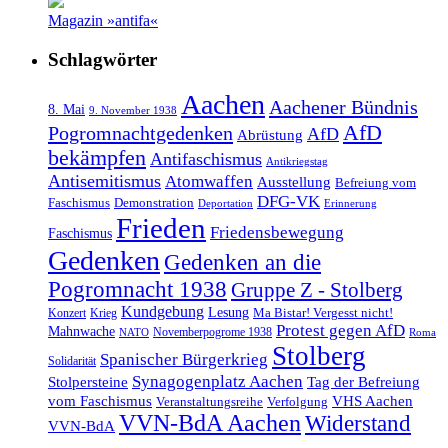
Magazin »antifa«
Schlagwörter
Aachen
Aachener Bündnis
8. Mai
9. November 1938
AfD
Pogromnachtgedenken
AfD
Abrüstung
bekämpfen
Antifaschismus
Antikriegstag
Antisemitismus
Atomwaffen
Ausstellung
Befreiung vom
DFG-VK
Faschismus
Demonstration
Deportation
Erinnerung
Frieden
Friedensbewegung
Faschismus
Gedenken
Gedenken an die
Pogromnacht 1938
Gruppe Z - Stolberg
Kundgebung
Lesung
Ma Bistar! Vergesst nicht!
Konzert
Krieg
Protest gegen AfD
Mahnwache
Novemberpogrome 1938
NATO
Roma
Stolberg
Spanischer Bürgerkrieg
Solidarität
Synagogenplatz Aachen
Stolpersteine
Tag der Befreiung
vom Faschismus
VHS Aachen
Veranstaltungsreihe
Verfolgung
VVN-BdA Aachen
Widerstand
VVN-BdA