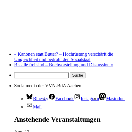
«
Kanonen statt Butter? – Hochrüstung verschärft die
Ungleichheit und bedroht den Sozialstaat
Bis alle frei sind – Buchvorstellung und Diskussion
»
Socialmedia der VVN-BdA Aachen
Bluesky
Facebook
Instagram
Mastodon
Mail
Anstehende Veranstaltungen
Aug.
13