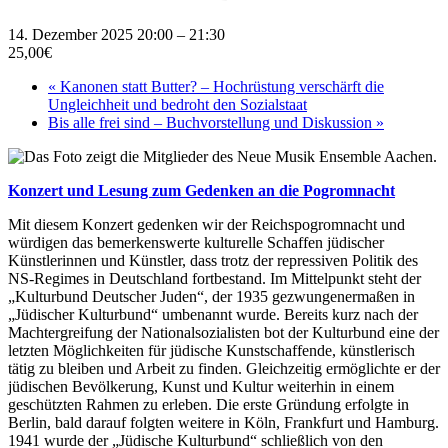
14. Dezember 2025 20:00
–
21:30
25,00€
«
Kanonen statt Butter? – Hochrüstung verschärft die
Ungleichheit und bedroht den Sozialstaat
Bis alle frei sind – Buchvorstellung und Diskussion
»
Konzert und Lesung zum Gedenken an die Pogromnacht
Mit diesem Konzert gedenken wir der Reichspogromnacht und
würdigen das bemerkenswerte kulturelle Schaffen jüdischer
Künstlerinnen und Künstler, dass trotz der repressiven Politik des
NS-Regimes in Deutschland fortbestand. Im Mittelpunkt steht der
„Kulturbund Deutscher Juden“, der 1935 gezwungenermaßen in
„Jüdischer Kulturbund“ umbenannt wurde. Bereits kurz nach der
Machtergreifung der Nationalsozialisten bot der Kulturbund eine der
letzten Möglichkeiten für jüdische Kunstschaffende, künstlerisch
tätig zu bleiben und Arbeit zu finden. Gleichzeitig ermöglichte er der
jüdischen Bevölkerung, Kunst und Kultur weiterhin in einem
geschützten Rahmen zu erleben. Die erste Gründung erfolgte in
Berlin, bald darauf folgten weitere in Köln, Frankfurt und Hamburg.
1941 wurde der „Jüdische Kulturbund“ schließlich von den