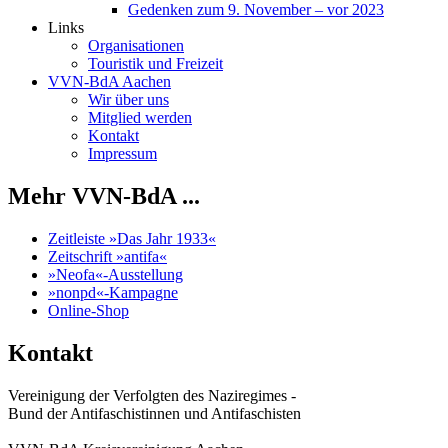
Gedenken zum 9. November – vor 2023
Links
Organisationen
Touristik und Freizeit
VVN-BdA Aachen
Wir über uns
Mitglied werden
Kontakt
Impressum
Mehr VVN-BdA ...
Zeitleiste »Das Jahr 1933«
Zeitschrift »antifa«
»Neofa«-Ausstellung
»nonpd«-Kampagne
Online-Shop
Kontakt
Vereinigung der Verfolgten des Naziregimes -
Bund der Antifaschistinnen und Antifaschisten