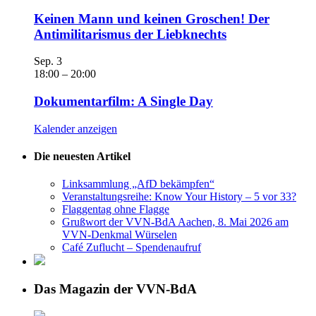
Keinen Mann und keinen Groschen! Der
Antimilitarismus der Liebknechts
Sep.
3
18:00
–
20:00
Dokumentarfilm: A Single Day
Kalender anzeigen
Die neuesten Artikel
Linksammlung „AfD bekämpfen“
Veranstaltungsreihe: Know Your History – 5 vor 33?
Flaggentag ohne Flagge
Grußwort der VVN-BdA Aachen, 8. Mai 2026 am
VVN-Denkmal Würselen
Café Zuflucht – Spendenaufruf
Das Magazin der VVN-BdA