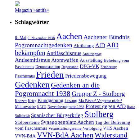
Magazin »antifa«
Schlagwörter
Aachen
Aachener Bündnis
8. Mai
9. November 1938
AfD
Pogromnachtgedenken
AfD
Abrüstung
bekämpfen
Antifaschismus
Antikriegstag
Antisemitismus
Atomwaffen
Ausstellung
Befreiung vom
DFG-VK
Faschismus
Demonstration
Deportation
Erinnerung
Frieden
Friedensbewegung
Faschismus
Gedenken
Gedenken an die
Pogromnacht 1938
Gruppe Z - Stolberg
Kundgebung
Lesung
Ma Bistar! Vergesst nicht!
Konzert
Krieg
Protest gegen AfD
Mahnwache
Novemberpogrome 1938
NATO
Roma
Stolberg
Spanischer Bürgerkrieg
Solidarität
Synagogenplatz Aachen
Stolpersteine
Tag der Befreiung
vom Faschismus
VHS Aachen
Veranstaltungsreihe
Verfolgung
VVN-BdA Aachen
Widerstand
VVN-BdA