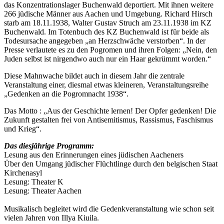
das Konzentrationslager Buchenwald deportiert. Mit ihnen weitere
266 jüdische Männer aus Aachen und Umgebung. Richard Hirsch
starb am 18.11.1938, Walter Gustav Struch am 23.11.1938 im KZ
Buchenwald. Im Totenbuch des KZ Buchenwald ist für beide als
Todesursache angegeben „an Herzschwäche verstorben“. In der
Presse verlautete es zu den Pogromen und ihren Folgen: „Nein, den
Juden selbst ist nirgendwo auch nur ein Haar gekrümmt worden.“
Diese Mahnwache bildet auch in diesem Jahr die zentrale
Veranstaltung einer, diesmal etwas kleineren, Veranstaltungsreihe
„Gedenken an die Pogromnacht 1938“.
Das Motto : „Aus der Geschichte lernen! Der Opfer gedenken! Die
Zukunft gestalten frei von Antisemitismus, Rassismus, Faschismus
und Krieg“.
Das diesjährige Programm:
Lesung aus den Erinnerungen eines jüdischen Aacheners
Über den Umgang jüdischer Flüchtlinge durch den belgischen Staat
Kirchenasyl
Lesung: Theater K
Lesung: Theater Aachen
Musikalisch begleitet wird die Gedenkveranstaltung wie schon seit
vielen Jahren von Illya Kiuila.