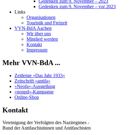
Gedenken zum 9. November – 2023
Gedenken zum 9. November – vor 2023
Links
Organisationen
Touristik und Freizeit
VVN-BdA Aachen
Wir über uns
Mitglied werden
Kontakt
Impressum
Mehr VVN-BdA ...
Zeitleiste »Das Jahr 1933«
Zeitschrift »antifa«
»Neofa«-Ausstellung
»nonpd«-Kampagne
Online-Shop
Kontakt
Vereinigung der Verfolgten des Naziregimes -
Bund der Antifaschistinnen und Antifaschisten