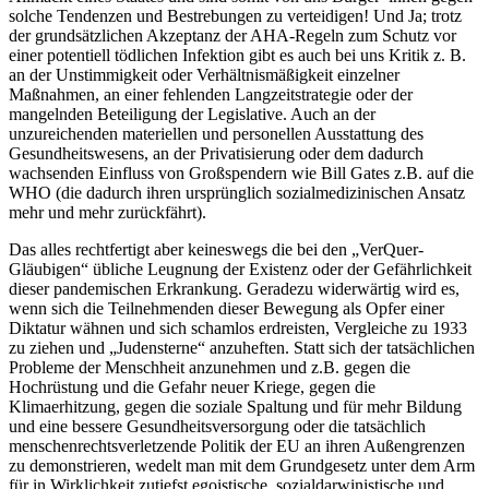
solche Tendenzen und Bestrebungen zu verteidigen! Und Ja; trotz
der grundsätzlichen Akzeptanz der AHA-Regeln zum Schutz vor
einer potentiell tödlichen Infektion gibt es auch bei uns Kritik z. B.
an der Unstimmigkeit oder Verhältnismäßigkeit einzelner
Maßnahmen, an einer fehlenden Langzeitstrategie oder der
mangelnden Beteiligung der Legislative. Auch an der
unzureichenden materiellen und personellen Ausstattung des
Gesundheitswesens, an der Privatisierung oder dem dadurch
wachsenden Einfluss von Großspendern wie Bill Gates z.B. auf die
WHO (die dadurch ihren ursprünglich sozialmedizinischen Ansatz
mehr und mehr zurückfährt).
Das alles rechtfertigt aber keineswegs die bei den „VerQuer-
Gläubigen“ übliche Leugnung der Existenz oder der Gefährlichkeit
dieser pandemischen Erkrankung. Geradezu widerwärtig wird es,
wenn sich die Teilnehmenden dieser Bewegung als Opfer einer
Diktatur wähnen und sich schamlos erdreisten, Vergleiche zu
1933
zu ziehen und „Judensterne“ anzuheften. Statt sich der tatsächlichen
Probleme der Menschheit anzunehmen und z.B. gegen die
Hochrüstung und die Gefahr neuer Kriege, gegen die
Klimaerhitzung, gegen die soziale Spaltung und für mehr Bildung
und eine bessere Gesundheitsversorgung oder die tatsächlich
menschenrechtsverletzende Politik der EU an ihren Außengrenzen
zu demonstrieren, wedelt man mit dem Grundgesetz unter dem Arm
für in Wirklichkeit zutiefst egoistische, sozialdarwinistische und