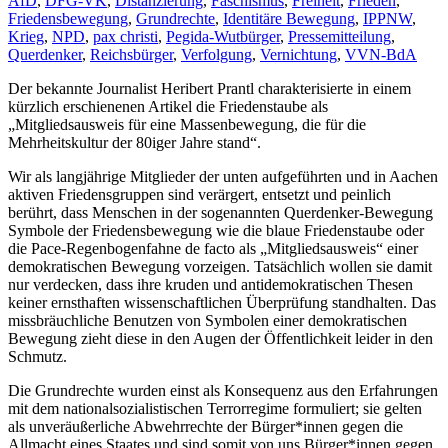
AfD
,
DFG-VK
,
Distanzierung
,
Faschismus
,
Freiheit
,
Frieden
,
Friedensbewegung
,
Grundrechte
,
Identitäre Bewegung
,
IPPNW
,
Krieg
,
NPD
,
pax christi
,
Pegida-Wutbürger
,
Pressemitteilung
,
Querdenker
,
Reichsbürger
,
Verfolgung
,
Vernichtung
,
VVN-BdA
Der bekannte Journalist Heribert Prantl charakterisierte in einem
kürzlich erschienenen Artikel die Friedenstaube als
„Mitgliedsausweis für eine Massenbewegung, die für die
Mehrheitskultur der 80iger Jahre stand“.
Wir als langjährige Mitglieder der unten aufgeführten und in Aachen
aktiven Friedensgruppen sind verärgert, entsetzt und peinlich
berührt, dass Menschen in der sogenannten Querdenker-Bewegung
Symbole der Friedensbewegung wie die blaue Friedenstaube oder
die Pace-Regenbogenfahne de facto als „Mitgliedsausweis“ einer
demokratischen Bewegung vorzeigen. Tatsächlich wollen sie damit
nur verdecken, dass ihre kruden und antidemokratischen Thesen
keiner ernsthaften wissenschaftlichen Überprüfung standhalten. Das
missbräuchliche Benutzen von Symbolen einer demokratischen
Bewegung zieht diese in den Augen der Öffentlichkeit leider in den
Schmutz.
Die Grundrechte wurden einst als Konsequenz aus den Erfahrungen
mit dem nationalsozialistischen Terrorregime formuliert; sie gelten
als unveräußerliche Abwehrrechte der Bürger*innen gegen die
Allmacht eines Staates und sind somit von uns Bürger*innen gegen