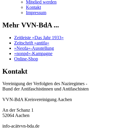
Mitglied werden
Kontakt
Impressum
Mehr VVN-BdA ...
Zeitleiste »Das Jahr 1933«
Zeitschrift »antifa«
»Neofa«-Ausstellung
»nonpd«-Kampagne
Online-Shop
Kontakt
Vereinigung der Verfolgten des Naziregimes -
Bund der Antifaschistinnen und Antifaschisten
VVN-BdA Kreisvereinigung Aachen
An der Schanz 1
52064 Aachen
info-acätvvn-bda.de