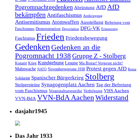
AfD
Pogromnachtgedenken
AfD
Abrüstung
bekämpfen
Antifaschismus
Antikriegstag
Antisemitismus
Atomwaffen
Ausstellung
Befreiung vom
DFG-VK
Faschismus
Demonstration
Deportation
Erinnerung
Frieden
Friedensbewegung
Faschismus
Gedenken
Gedenken an die
Pogromnacht 1938
Gruppe Z - Stolberg
Kundgebung
Lesung
Ma Bistar! Vergesst nicht!
Konzert
Krieg
Protest gegen AfD
Mahnwache
Novemberpogrome 1938
NATO
Roma
Stolberg
Spanischer Bürgerkrieg
Solidarität
Synagogenplatz Aachen
Stolpersteine
Tag der Befreiung
vom Faschismus
VHS Aachen
Veranstaltungsreihe
Verfolgung
VVN-BdA Aachen
Widerstand
VVN-BdA
dasjahr1945
Das Jahr 1933