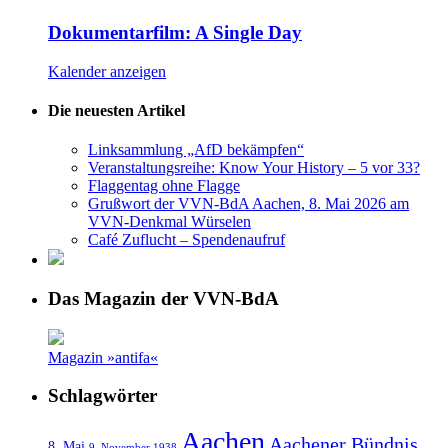
Dokumentarfilm: A Single Day
Kalender anzeigen
Die neuesten Artikel
Linksammlung „AfD bekämpfen“
Veranstaltungsreihe: Know Your History – 5 vor 33?
Flaggentag ohne Flagge
Grußwort der VVN-BdA Aachen, 8. Mai 2026 am
VVN-Denkmal Würselen
Café Zuflucht – Spendenaufruf
Das Magazin der VVN-BdA
Magazin »antifa«
Schlagwörter
Aachen
Aachener Bündnis
8. Mai
9. November 1938