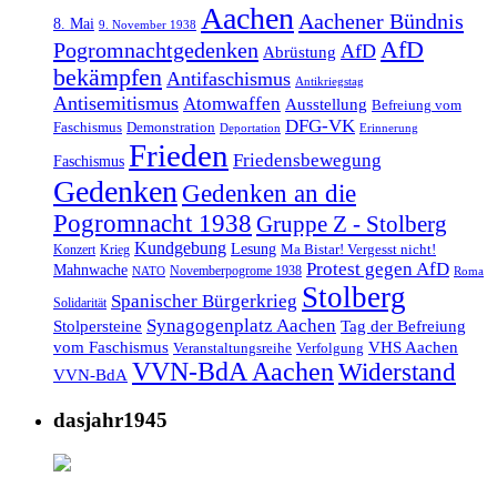
Aachen
Aachener Bündnis
8. Mai
9. November 1938
AfD
Pogromnachtgedenken
AfD
Abrüstung
bekämpfen
Antifaschismus
Antikriegstag
Antisemitismus
Atomwaffen
Ausstellung
Befreiung vom
DFG-VK
Faschismus
Demonstration
Deportation
Erinnerung
Frieden
Friedensbewegung
Faschismus
Gedenken
Gedenken an die
Pogromnacht 1938
Gruppe Z - Stolberg
Kundgebung
Lesung
Ma Bistar! Vergesst nicht!
Konzert
Krieg
Protest gegen AfD
Mahnwache
Novemberpogrome 1938
NATO
Roma
Stolberg
Spanischer Bürgerkrieg
Solidarität
Synagogenplatz Aachen
Stolpersteine
Tag der Befreiung
vom Faschismus
VHS Aachen
Veranstaltungsreihe
Verfolgung
VVN-BdA Aachen
Widerstand
VVN-BdA
dasjahr1945