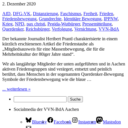
2. Dezember 2020
AfD
,
DFG-VK
,
Distanzierung
,
Faschismus
,
Freiheit
,
Frieden
,
Friedensbewegung
,
Grundrechte
,
Identitäre Bewegung
,
IPPNW
,
Krieg
,
NPD
,
pax christi
,
Pegida-Wutbürger
,
Pressemitteilung
,
Querdenker
,
Reichsbürger
,
Verfolgung
,
Vernichtung
,
VVN-BdA
Der bekannte Journalist Heribert Prantl charakterisierte in einem
kürzlich erschienenen Artikel die Friedenstaube als
„Mitgliedsausweis für eine Massenbewegung, die für die
Mehrheitskultur der 80iger Jahre stand“.
Wir als langjährige Mitglieder der unten aufgeführten und in Aachen
aktiven Friedensgruppen sind verärgert, entsetzt und peinlich
berührt, dass Menschen in der sogenannten Querdenker-Bewegung
Symbole der Friedensbewegung wie die blaue …
... weiterlesen »
Socialmedia der VVN-BdA Aachen
Bluesky
Facebook
Instagram
Mastodon