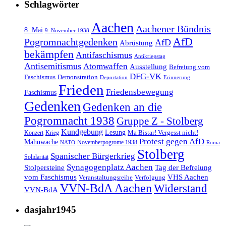
Schlagwörter
Aachen
Aachener Bündnis
8. Mai
9. November 1938
AfD
Pogromnachtgedenken
AfD
Abrüstung
bekämpfen
Antifaschismus
Antikriegstag
Antisemitismus
Atomwaffen
Ausstellung
Befreiung vom
DFG-VK
Faschismus
Demonstration
Deportation
Erinnerung
Frieden
Friedensbewegung
Faschismus
Gedenken
Gedenken an die
Pogromnacht 1938
Gruppe Z - Stolberg
Kundgebung
Lesung
Ma Bistar! Vergesst nicht!
Konzert
Krieg
Protest gegen AfD
Mahnwache
Novemberpogrome 1938
NATO
Roma
Stolberg
Spanischer Bürgerkrieg
Solidarität
Synagogenplatz Aachen
Stolpersteine
Tag der Befreiung
vom Faschismus
VHS Aachen
Veranstaltungsreihe
Verfolgung
VVN-BdA Aachen
Widerstand
VVN-BdA
dasjahr1945