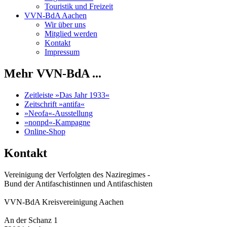
Touristik und Freizeit
VVN-BdA Aachen
Wir über uns
Mitglied werden
Kontakt
Impressum
Mehr VVN-BdA ...
Zeitleiste »Das Jahr 1933«
Zeitschrift »antifa«
»Neofa«-Ausstellung
»nonpd«-Kampagne
Online-Shop
Kontakt
Vereinigung der Verfolgten des Naziregimes -
Bund der Antifaschistinnen und Antifaschisten
VVN-BdA Kreisvereinigung Aachen
An der Schanz 1