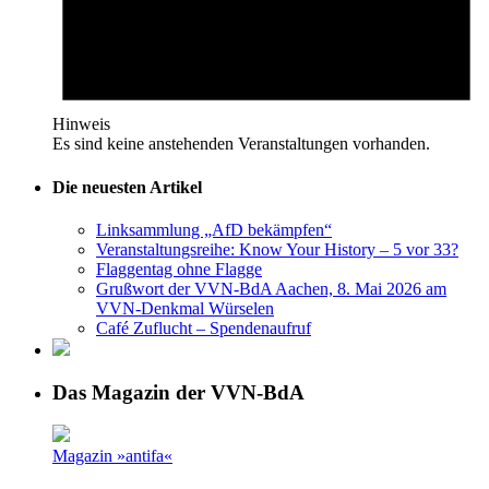
Hinweis
Es sind keine anstehenden Veranstaltungen vorhanden.
Die neuesten Artikel
Linksammlung „AfD bekämpfen“
Veranstaltungsreihe: Know Your History – 5 vor 33?
Flaggentag ohne Flagge
Grußwort der VVN-BdA Aachen, 8. Mai 2026 am
VVN-Denkmal Würselen
Café Zuflucht – Spendenaufruf
Das Magazin der VVN-BdA
Magazin »antifa«