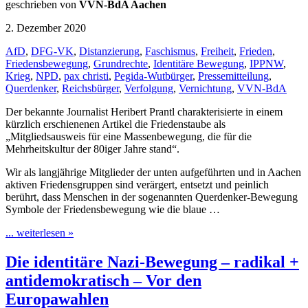
geschrieben von
VVN-BdA Aachen
2. Dezember 2020
AfD
,
DFG-VK
,
Distanzierung
,
Faschismus
,
Freiheit
,
Frieden
,
Friedensbewegung
,
Grundrechte
,
Identitäre Bewegung
,
IPPNW
,
Krieg
,
NPD
,
pax christi
,
Pegida-Wutbürger
,
Pressemitteilung
,
Querdenker
,
Reichsbürger
,
Verfolgung
,
Vernichtung
,
VVN-BdA
Der bekannte Journalist Heribert Prantl charakterisierte in einem
kürzlich erschienenen Artikel die Friedenstaube als
„Mitgliedsausweis für eine Massenbewegung, die für die
Mehrheitskultur der 80iger Jahre stand“.
Wir als langjährige Mitglieder der unten aufgeführten und in Aachen
aktiven Friedensgruppen sind verärgert, entsetzt und peinlich
berührt, dass Menschen in der sogenannten Querdenker-Bewegung
Symbole der Friedensbewegung wie die blaue …
... weiterlesen »
Die identitäre Nazi-Bewegung – radikal +
antidemokratisch – Vor den
Europawahlen