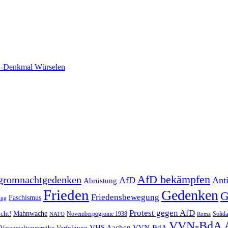
-Denkmal Würselen
AfD bekämpfen
gromnachtgedenken
AfD
Ant
Abrüstung
Frieden
Gedenken
G
Friedensbewegung
Faschismus
ung
Protest gegen AfD
Mahnwache
icht!
Novemberpogrome 1938
Solida
NATO
Roma
VVN-BdA 
VHS Aachen
VVN-BdA