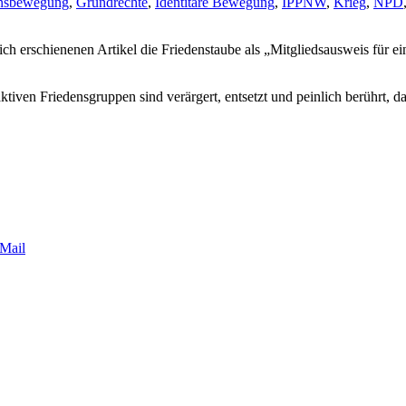
ensbewegung
,
Grundrechte
,
Identitäre Bewegung
,
IPPNW
,
Krieg
,
NPD
zlich erschienenen Artikel die Friedenstaube als „Mitgliedsausweis für 
 aktiven Friedensgruppen sind verärgert, entsetzt und peinlich berüh
Mail