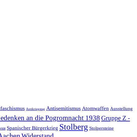
ifaschismus
Antisemitismus
Atomwaffen
Ausstellung
Antikriegstag
edenken an die Pogromnacht 1938
Gruppe Z -
Stolberg
Spanischer Bürgerkrieg
Stolpersteine
rität
Aachen
Widerstand