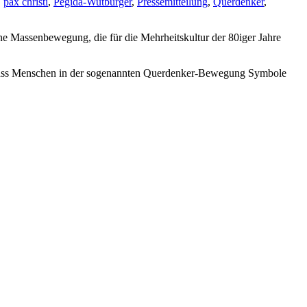
,
pax christi
,
Pegida-Wutbürger
,
Pressemitteilung
,
Querdenker
,
eine Massenbewegung, die für die Mehrheitskultur der 80iger Jahre
rt, dass Menschen in der sogenannten Querdenker-Bewegung Symbole