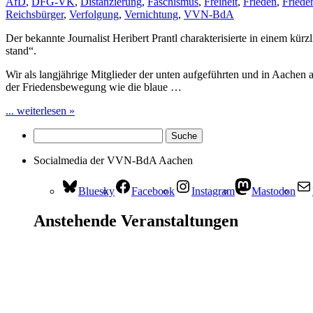
AfD
,
DFG-VK
,
Distanzierung
,
Faschismus
,
Freiheit
,
Frieden
,
Fried
Reichsbürger
,
Verfolgung
,
Vernichtung
,
VVN-BdA
Der bekannte Journalist Heribert Prantl charakterisierte in einem kür
stand“.
Wir als langjährige Mitglieder der unten aufgeführten und in Aachen
der Friedensbewegung wie die blaue …
... weiterlesen »
Socialmedia der VVN-BdA Aachen
Bluesky
Facebook
Instagram
Mastodon
Anstehende Veranstaltungen