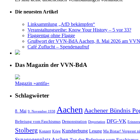
Die neuesten Artikel
Linksammlung „AfD bekämpfen“
Veranstaltungsreihe: Know Your History – 5 vor 33?
Flaggentag ohne Flagge
Grußwort der VVN-BdA Aachen, 8. Mai 2026 am VVN
Café Zuflucht – Spendenaufruf
Das Magazin der VVN-BdA
Magazin »antifa«
Schlagwörter
Aachen
Aachener Bündnis Po
8. Mai
9. November 1938
DFG-VK
Befreiung vom Faschismus
Demonstration
Deportation
Erinner
Stolberg
Kundgebung
Lesung
Ma Bistar! Vergesst n
Konzert
Krieg
Synagogenplatz Aachen
Tag der Befreiung vom Faschismus