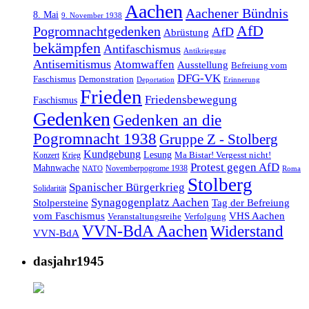
Aachen
Aachener Bündnis
8. Mai
9. November 1938
AfD
Pogromnachtgedenken
AfD
Abrüstung
bekämpfen
Antifaschismus
Antikriegstag
Antisemitismus
Atomwaffen
Ausstellung
Befreiung vom
DFG-VK
Faschismus
Demonstration
Deportation
Erinnerung
Frieden
Friedensbewegung
Faschismus
Gedenken
Gedenken an die
Pogromnacht 1938
Gruppe Z - Stolberg
Kundgebung
Lesung
Ma Bistar! Vergesst nicht!
Konzert
Krieg
Protest gegen AfD
Mahnwache
Novemberpogrome 1938
NATO
Roma
Stolberg
Spanischer Bürgerkrieg
Solidarität
Synagogenplatz Aachen
Stolpersteine
Tag der Befreiung
vom Faschismus
VHS Aachen
Veranstaltungsreihe
Verfolgung
VVN-BdA Aachen
Widerstand
VVN-BdA
dasjahr1945