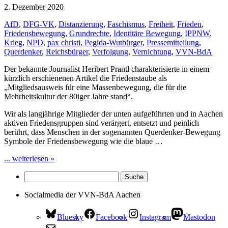
2. Dezember 2020
AfD
,
DFG-VK
,
Distanzierung
,
Faschismus
,
Freiheit
,
Frieden
,
Friedensbewegung
,
Grundrechte
,
Identitäre Bewegung
,
IPPNW
,
Krieg
,
NPD
,
pax christi
,
Pegida-Wutbürger
,
Pressemitteilung
,
Querdenker
,
Reichsbürger
,
Verfolgung
,
Vernichtung
,
VVN-BdA
Der bekannte Journalist Heribert Prantl charakterisierte in einem
kürzlich erschienenen Artikel die Friedenstaube als
„Mitgliedsausweis für eine Massenbewegung, die für die
Mehrheitskultur der 80iger Jahre stand“.
Wir als langjährige Mitglieder der unten aufgeführten und in Aachen
aktiven Friedensgruppen sind verärgert, entsetzt und peinlich
berührt, dass Menschen in der sogenannten Querdenker-Bewegung
Symbole der Friedensbewegung wie die blaue …
... weiterlesen »
Socialmedia der VVN-BdA Aachen
Bluesky
Facebook
Instagram
Mastodon