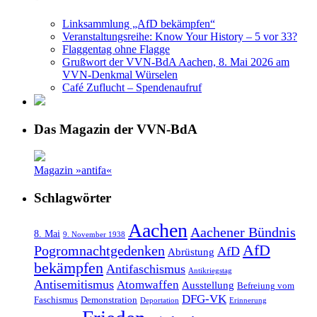
Linksammlung „AfD bekämpfen“
Veranstaltungsreihe: Know Your History – 5 vor 33?
Flaggentag ohne Flagge
Grußwort der VVN-BdA Aachen, 8. Mai 2026 am
VVN-Denkmal Würselen
Café Zuflucht – Spendenaufruf
Das Magazin der VVN-BdA
Magazin »antifa«
Schlagwörter
Aachen
Aachener Bündnis
8. Mai
9. November 1938
AfD
Pogromnachtgedenken
AfD
Abrüstung
bekämpfen
Antifaschismus
Antikriegstag
Antisemitismus
Atomwaffen
Ausstellung
Befreiung vom
DFG-VK
Faschismus
Demonstration
Deportation
Erinnerung