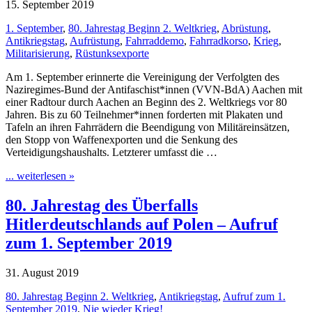
15. September 2019
1. September
,
80. Jahrestag Beginn 2. Weltkrieg
,
Abrüstung
,
Antikriegstag
,
Aufrüstung
,
Fahrraddemo
,
Fahrradkorso
,
Krieg
,
Militarisierung
,
Rüstunksexporte
Am 1. September erinnerte die Vereinigung der Verfolgten des
Naziregimes-Bund der Antifaschist*innen (VVN-BdA) Aachen mit
einer Radtour durch Aachen an Beginn des 2. Weltkriegs vor 80
Jahren. Bis zu 60 Teilnehmer*innen forderten mit Plakaten und
Tafeln an ihren Fahrrädern die Beendigung von Militäreinsätzen,
den Stopp von Waffenexporten und die Senkung des
Verteidigungshaushalts. Letzterer umfasst die …
... weiterlesen »
80. Jahrestag des Überfalls
Hitlerdeutschlands auf Polen – Aufruf
zum 1. September 2019
31. August 2019
80. Jahrestag Beginn 2. Weltkrieg
,
Antikriegstag
,
Aufruf zum 1.
September 2019
,
Nie wieder Krieg!