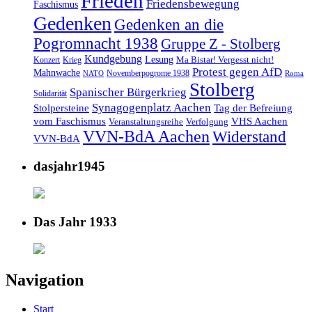
Frieden
Friedensbewegung
Faschismus
Gedenken
Gedenken an die
Pogromnacht 1938
Gruppe Z - Stolberg
Kundgebung
Lesung
Ma Bistar! Vergesst nicht!
Konzert
Krieg
Protest gegen AfD
Mahnwache
Novemberpogrome 1938
NATO
Roma
Stolberg
Spanischer Bürgerkrieg
Solidarität
Synagogenplatz Aachen
Stolpersteine
Tag der Befreiung
vom Faschismus
VHS Aachen
Veranstaltungsreihe
Verfolgung
VVN-BdA Aachen
Widerstand
VVN-BdA
dasjahr1945
Das Jahr 1933
Navigation
Start