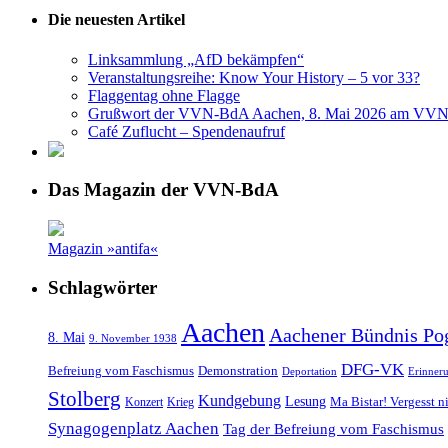
Die neuesten Artikel
Linksammlung „AfD bekämpfen“
Veranstaltungsreihe: Know Your History – 5 vor 33?
Flaggentag ohne Flagge
Grußwort der VVN-BdA Aachen, 8. Mai 2026 am VVN
Café Zuflucht – Spendenaufruf
Das Magazin der VVN-BdA
Magazin »antifa«
Schlagwörter
Aachen
Aachener Bündnis Po
8. Mai
9. November 1938
DFG-VK
Befreiung vom Faschismus
Demonstration
Deportation
Erinner
Stolberg
Kundgebung
Lesung
Ma Bistar! Vergesst n
Konzert
Krieg
Synagogenplatz Aachen
Tag der Befreiung vom Faschismus