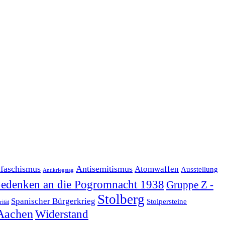
ifaschismus
Antisemitismus
Atomwaffen
Ausstellung
Antikriegstag
edenken an die Pogromnacht 1938
Gruppe Z -
Stolberg
Spanischer Bürgerkrieg
Stolpersteine
rität
Aachen
Widerstand