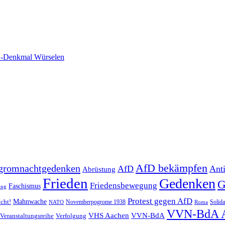
-Denkmal Würselen
AfD bekämpfen
gromnachtgedenken
AfD
Ant
Abrüstung
Frieden
Gedenken
G
Friedensbewegung
Faschismus
ung
Protest gegen AfD
Mahnwache
icht!
Novemberpogrome 1938
Solida
NATO
Roma
VVN-BdA 
VHS Aachen
VVN-BdA
Veranstaltungsreihe
Verfolgung