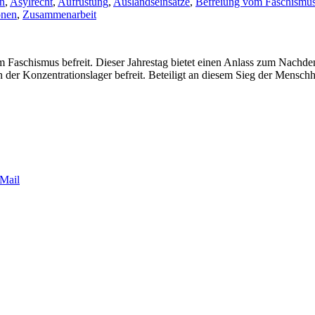
en
,
Asylrecht
,
Aufrüstung
,
Auslandseinsätze
,
Befreiung vom Faschismu
onen
,
Zusammenarbeit
 Faschismus befreit. Dieser Jahrestag bietet einen Anlass zum Nachde
n der Konzentrationslager befreit. Beteiligt an diesem Sieg der Mensch
Mail