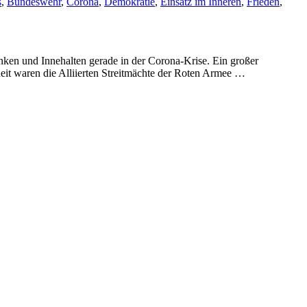
s
,
Bundeswehr
,
Corona
,
Demokratie
,
Einsatz im Inneren
,
Frieden
,
nken und Innehalten gerade in der Corona-Krise. Ein großer
heit waren die Alliierten Streitmächte der Roten Armee …