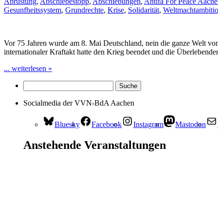
Abrüstung
,
Abschiebestopp
,
Abschiebungen
,
Antifa For Peace Aach
Gesunfheitssystem
,
Grundrechte
,
Krise
,
Solidarität
,
Weltmachtambiti
Vor 75 Jahren wurde am 8. Mai Deutschland, nein die ganze Welt vom
internationaler Kraftakt hatte den Krieg beendet und die Überlebende
... weiterlesen »
Socialmedia der VVN-BdA Aachen
Bluesky
Facebook
Instagram
Mastodon
Anstehende Veranstaltungen