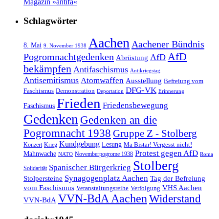
Magazin »antifa«
Schlagwörter
Aachen
Aachener Bündnis
8. Mai
9. November 1938
AfD
Pogromnachtgedenken
AfD
Abrüstung
bekämpfen
Antifaschismus
Antikriegstag
Antisemitismus
Atomwaffen
Ausstellung
Befreiung vom
DFG-VK
Faschismus
Demonstration
Deportation
Erinnerung
Frieden
Friedensbewegung
Faschismus
Gedenken
Gedenken an die
Pogromnacht 1938
Gruppe Z - Stolberg
Kundgebung
Lesung
Ma Bistar! Vergesst nicht!
Konzert
Krieg
Protest gegen AfD
Mahnwache
Novemberpogrome 1938
NATO
Roma
Stolberg
Spanischer Bürgerkrieg
Solidarität
Synagogenplatz Aachen
Stolpersteine
Tag der Befreiung
vom Faschismus
VHS Aachen
Veranstaltungsreihe
Verfolgung
VVN-BdA Aachen
Widerstand
VVN-BdA