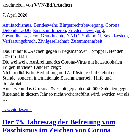
geschrieben von
VVN-BdA Aachen
7. April 2020
Antifaschismus
,
Bundeswehr
,
Bürgerrechtsbewegung
,
Corona
,
Defender 2020
,
Einstz im Inneren
,
Friedensbewegung
,
Gesundheitssystem
,
Grundrechte
,
NATO
,
Solidarität
,
Sozialsystem
,
Verfassungsbruch
,
Zivilgesellschaft
,
Zusammenarbeit
Das Bündnis „Aachen gegen Kriegsmanöver – Stoppt Defender
2020“ erklärt:
Die weltweite Ausbreitung des Corona-Virus mit katastrophalen
Folgen in vielen Ländern zeigt:
Nicht militärische Bedrohung und Aufrüstung sind Gebot der
Stunde, sondern internationale Zusammenarbeit, Hilfe und
Solidarität.
Auch wenn das Großmanöver mit geplanten 40 000 Soldaten gegen
Russland in diesem Jahr so nicht weitergeführt wird, werden wir als
…
... weiterlesen »
Der 75. Jahrestag der Befreiung vom
Faschismus im Zeichen von Corona