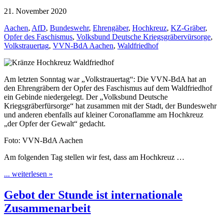
21. November 2020
Aachen
,
AfD
,
Bundeswehr
,
Ehrengäber
,
Hochkreuz
,
KZ-Gräber
,
Opfer des Faschismus
,
Volksbund Deutsche Kriegsgräbervürsorge
,
Volkstrauertag
,
VVN-BdA Aachen
,
Waldfriedhof
Am letzten Sonntag war „Volkstrauertag“: Die VVN-BdA hat an
den Ehrengräbern der Opfer des Faschismus auf dem Waldfriedhof
ein Gebinde niedergelegt. Der „Volksbund Deutsche
Kriegsgräberfürsorge“ hat zusammen mit der Stadt, der Bundeswehr
und anderen ebenfalls auf kleiner Coronaflamme am Hochkreuz
„der Opfer der Gewalt“ gedacht.
Foto: VVN-BdA Aachen
Am folgenden Tag stellen wir fest, dass am Hochkreuz …
... weiterlesen »
Gebot der Stunde ist internationale
Zusammenarbeit