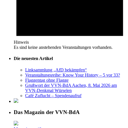
Hinweis
Es sind keine anstehenden Veranstaltungen vorhanden.
Die neuesten Artikel
Linksammlung „AfD bekämpfen“
Veranstaltungsreihe: Know Your History – 5 vor 33?
Flaggentag ohne Flagge
Grußwort der VVN-BdA Aachen, 8. Mai 2026 am
VVN-Denkmal Würselen
Café Zuflucht – Spendenaufruf
Das Magazin der VVN-BdA