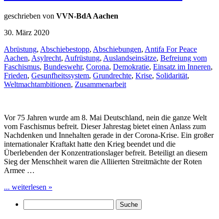
geschrieben von
VVN-BdA Aachen
30. März 2020
Abrüstung
,
Abschiebestopp
,
Abschiebungen
,
Antifa For Peace
Aachen
,
Asylrecht
,
Aufrüstung
,
Auslandseinsätze
,
Befreiung vom
Faschismus
,
Bundeswehr
,
Corona
,
Demokratie
,
Einsatz im Inneren
,
Frieden
,
Gesunfheitssystem
,
Grundrechte
,
Krise
,
Solidarität
,
Weltmachtambitionen
,
Zusammenarbeit
Vor 75 Jahren wurde am 8. Mai Deutschland, nein die ganze Welt
vom Faschismus befreit. Dieser Jahrestag bietet einen Anlass zum
Nachdenken und Innehalten gerade in der Corona-Krise. Ein großer
internationaler Kraftakt hatte den Krieg beendet und die
Überlebenden der Konzentrationslager befreit. Beteiligt an diesem
Sieg der Menschheit waren die Alliierten Streitmächte der Roten
Armee …
... weiterlesen »