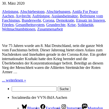
30. März 2020
Abrüstung
,
Abschiebestopp
,
Abschiebungen
,
Antifa For Peace
Aachen
,
Asylrecht
,
Aufrüstung
,
Auslandseinsätze
,
Befreiung vom
Faschismus
,
Bundeswehr
,
Corona
,
Demokratie
,
Einsatz im Inneren
,
Frieden
,
Gesunfheitssystem
,
Grundrechte
,
Krise
,
Solidarität
,
Weltmachtambitionen
,
Zusammenarbeit
Vor 75 Jahren wurde am 8. Mai Deutschland, nein die ganze Welt
vom Faschismus befreit. Dieser Jahrestag bietet einen Anlass zum
Nachdenken und Innehalten gerade in der Corona-Krise. Ein großer
internationaler Kraftakt hatte den Krieg beendet und die
Überlebenden der Konzentrationslager befreit. Beteiligt an diesem
Sieg der Menschheit waren die Alliierten Streitmächte der Roten
Armee …
... weiterlesen »
Socialmedia der VVN-BdA Aachen
Bluesky
Facebook
Instagram
Mastodon