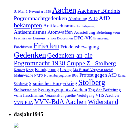
Aachen
Aachener Bündnis
8. Mai
9. November 1938
AfD
Pogromnachtgedenken
AfD
Abrüstung
bekämpfen
Antifaschismus
Antikriegstag
Antisemitismus
Atomwaffen
Ausstellung
Befreiung vom
DFG-VK
Faschismus
Demonstration
Deportation
Erinnerung
Frieden
Friedensbewegung
Faschismus
Gedenken
Gedenken an die
Pogromnacht 1938
Gruppe Z - Stolberg
Kundgebung
Lesung
Ma Bistar! Vergesst nicht!
Konzert
Krieg
Protest gegen AfD
Mahnwache
Novemberpogrome 1938
NATO
Roma
Stolberg
Spanischer Bürgerkrieg
Solidarität
Synagogenplatz Aachen
Stolpersteine
Tag der Befreiung
vom Faschismus
VHS Aachen
Veranstaltungsreihe
Verfolgung
VVN-BdA Aachen
Widerstand
VVN-BdA
dasjahr1945