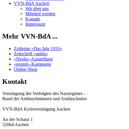
VVN-BdA Aachen
Wir über uns
Mitglied werden
Kontakt
Impressum
Mehr VVN-BdA ...
Zeitleiste »Das Jahr 1933«
Zeitschrift »antifa«
»Neofa«-Ausstellung
»nonpd«-Kampagne
Online-Shop
Kontakt
Vereinigung der Verfolgten des Naziregimes -
Bund der Antifaschistinnen und Antifaschisten
VVN-BdA Kreisvereinigung Aachen
An der Schanz 1
52064 Aachen