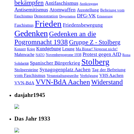
bekämpfen
Antifaschismus
Antikriegstag
Antisemitismus
Atomwaffen
Ausstellung
Befreiung vom
DFG-VK
Faschismus
Demonstration
Deportation
Erinnerung
Frieden
Friedensbewegung
Faschismus
Gedenken
Gedenken an die
Pogromnacht 1938
Gruppe Z - Stolberg
Kundgebung
Lesung
Ma Bistar! Vergesst nicht!
Konzert
Krieg
Protest gegen AfD
Mahnwache
Novemberpogrome 1938
NATO
Roma
Stolberg
Spanischer Bürgerkrieg
Solidarität
Synagogenplatz Aachen
Stolpersteine
Tag der Befreiung
vom Faschismus
VHS Aachen
Veranstaltungsreihe
Verfolgung
VVN-BdA Aachen
Widerstand
VVN-BdA
dasjahr1945
Das Jahr 1933