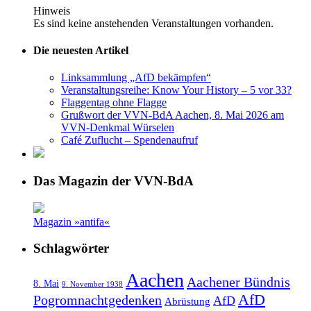
Hinweis
Es sind keine anstehenden Veranstaltungen vorhanden.
Die neuesten Artikel
Linksammlung „AfD bekämpfen“
Veranstaltungsreihe: Know Your History – 5 vor 33?
Flaggentag ohne Flagge
Grußwort der VVN-BdA Aachen, 8. Mai 2026 am
VVN-Denkmal Würselen
Café Zuflucht – Spendenaufruf
Das Magazin der VVN-BdA
Magazin »antifa«
Schlagwörter
Aachen
Aachener Bündnis
8. Mai
9. November 1938
AfD
Pogromnachtgedenken
AfD
Abrüstung