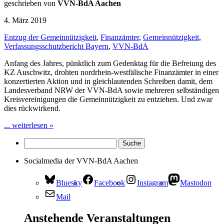
geschrieben von
VVN-BdA Aachen
4. März 2019
Entzug der Gemeinnützigkeit
,
Finanzämter
,
Gemeinnützigkeit
,
Verfassungsschutzbericht Bayern
,
VVN-BdA
Anfang des Jahres, pünktlich zum Gedenktag für die Befreiung des
KZ Auschwitz, drohten nordrhein-westfälische Finanzämter in einer
konzertierten Aktion und in gleichlautenden Schreiben damit, dem
Landesverband NRW der VVN-BdA sowie mehreren selbständigen
Kreisvereinigungen die Gemeinnützigkeit zu entziehen. Und zwar
dies rückwirkend.
... weiterlesen »
Socialmedia der VVN-BdA Aachen
Bluesky
Facebook
Instagram
Mastodon
Mail
Anstehende Veranstaltungen