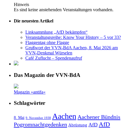
Hinweis
Es sind keine anstehenden Veranstaltungen vorhanden.
Die neuesten Artikel
Linksammlung „AfD bekämpfen“
Veranstaltungsreihe: Know Your History – 5 vor 33?
Flaggentag ohne Flagge
Grußwort der VVN-BdA Aachen, 8. Mai 2026 am
VVN-Denkmal Würselen
Café Zuflucht – Spendenaufruf
Das Magazin der VVN-BdA
Magazin »antifa«
Schlagwörter
Aachen
Aachener Bündnis
8. Mai
9. November 1938
AfD
Pogromnachtgedenken
AfD
Abrüstung