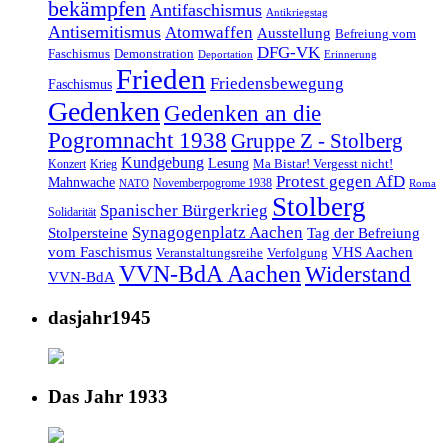
bekämpfen
Antifaschismus
Antikriegstag
Antisemitismus
Atomwaffen
Ausstellung
Befreiung vom
DFG-VK
Faschismus
Demonstration
Deportation
Erinnerung
Frieden
Friedensbewegung
Faschismus
Gedenken
Gedenken an die
Pogromnacht 1938
Gruppe Z - Stolberg
Kundgebung
Lesung
Ma Bistar! Vergesst nicht!
Konzert
Krieg
Protest gegen AfD
Mahnwache
Novemberpogrome 1938
NATO
Roma
Stolberg
Spanischer Bürgerkrieg
Solidarität
Synagogenplatz Aachen
Stolpersteine
Tag der Befreiung
vom Faschismus
VHS Aachen
Veranstaltungsreihe
Verfolgung
VVN-BdA Aachen
Widerstand
VVN-BdA
dasjahr1945
Das Jahr 1933