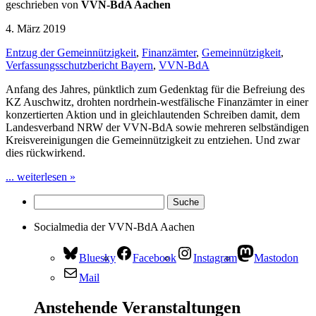
geschrieben von
VVN-BdA Aachen
4. März 2019
Entzug der Gemeinnützigkeit
,
Finanzämter
,
Gemeinnützigkeit
,
Verfassungsschutzbericht Bayern
,
VVN-BdA
Anfang des Jahres, pünktlich zum Gedenktag für die Befreiung des
KZ Auschwitz, drohten nordrhein-westfälische Finanzämter in einer
konzertierten Aktion und in gleichlautenden Schreiben damit, dem
Landesverband NRW der VVN-BdA sowie mehreren selbständigen
Kreisvereinigungen die Gemeinnützigkeit zu entziehen. Und zwar
dies rückwirkend.
... weiterlesen »
Socialmedia der VVN-BdA Aachen
Bluesky
Facebook
Instagram
Mastodon
Mail
Anstehende Veranstaltungen