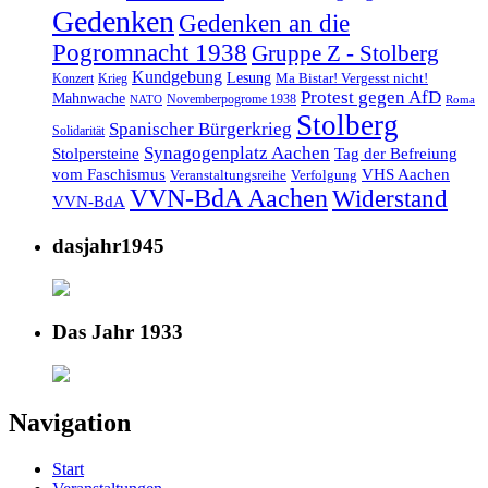
Gedenken
Gedenken an die
Pogromnacht 1938
Gruppe Z - Stolberg
Kundgebung
Lesung
Ma Bistar! Vergesst nicht!
Konzert
Krieg
Protest gegen AfD
Mahnwache
Novemberpogrome 1938
NATO
Roma
Stolberg
Spanischer Bürgerkrieg
Solidarität
Synagogenplatz Aachen
Stolpersteine
Tag der Befreiung
vom Faschismus
VHS Aachen
Veranstaltungsreihe
Verfolgung
VVN-BdA Aachen
Widerstand
VVN-BdA
dasjahr1945
Das Jahr 1933
Navigation
Start