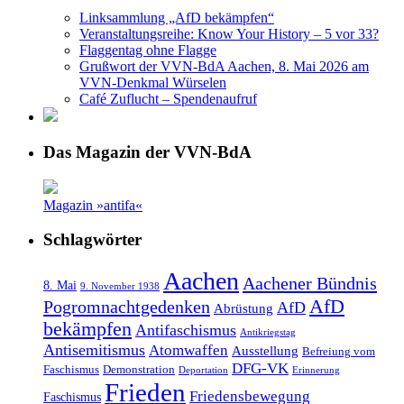
Linksammlung „AfD bekämpfen“
Veranstaltungsreihe: Know Your History – 5 vor 33?
Flaggentag ohne Flagge
Grußwort der VVN-BdA Aachen, 8. Mai 2026 am
VVN-Denkmal Würselen
Café Zuflucht – Spendenaufruf
Das Magazin der VVN-BdA
Magazin »antifa«
Schlagwörter
Aachen
Aachener Bündnis
8. Mai
9. November 1938
AfD
Pogromnachtgedenken
AfD
Abrüstung
bekämpfen
Antifaschismus
Antikriegstag
Antisemitismus
Atomwaffen
Ausstellung
Befreiung vom
DFG-VK
Faschismus
Demonstration
Deportation
Erinnerung
Frieden
Friedensbewegung
Faschismus