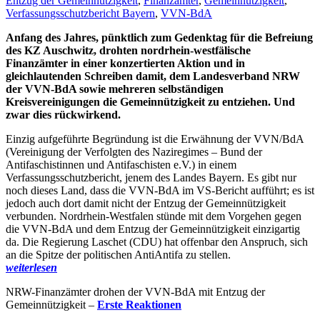
Entzug der Gemeinnützigkeit
,
Finanzämter
,
Gemeinnützigkeit
,
Verfassungsschutzbericht Bayern
,
VVN-BdA
Anfang des Jahres, pünktlich zum Gedenktag für die Befreiung
des KZ Auschwitz, drohten nordrhein-westfälische
Finanzämter in einer konzertierten Aktion und in
gleichlautenden Schreiben damit, dem Landesverband NRW
der VVN-BdA sowie mehreren selbständigen
Kreisvereinigungen die Gemeinnützigkeit zu entziehen. Und
zwar dies rückwirkend.
Einzig aufgeführte Begründung ist die Erwähnung der VVN/BdA
(Vereinigung der Verfolgten des Naziregimes – Bund der
Antifaschistinnen und Antifaschisten e.V.) in einem
Verfassungsschutzbericht, jenem des Landes Bayern. Es gibt nur
noch dieses Land, dass die VVN-BdA im VS-Bericht aufführt; es ist
jedoch auch dort damit nicht der Entzug der Gemeinnützigkeit
verbunden. Nordrhein-Westfalen stünde mit dem Vorgehen gegen
die VVN-BdA und dem Entzug der Gemeinnützigkeit einzigartig
da. Die Regierung Laschet (CDU) hat offenbar den Anspruch, sich
an die Spitze der politischen AntiAntifa zu stellen.
weiterlesen
NRW-Finanzämter drohen der VVN-BdA mit Entzug der
Gemeinnützigkeit –
Erste Reaktionen