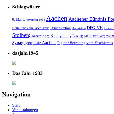
Schlagwörter
Aachen
Aachener Bündnis Po
8. Mai
9. November 1938
DFG-VK
Befreiung vom Faschismus
Demonstration
Deportation
Erinner
Stolberg
Kundgebung
Lesung
Ma Bistar! Vergesst n
Konzert
Krieg
Synagogenplatz Aachen
Tag der Befreiung vom Faschismus
dasjahr1945
Das Jahr 1933
Navigation
Start
Veranstaltungen