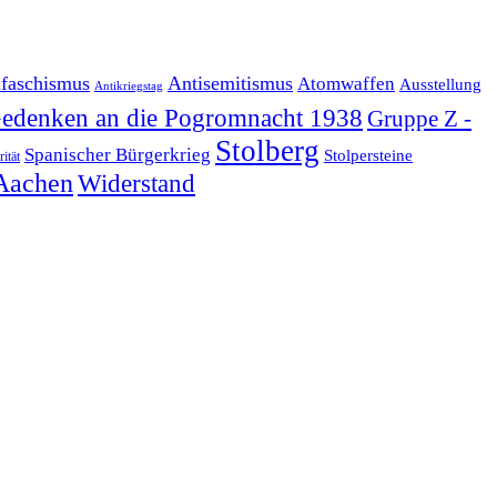
ifaschismus
Antisemitismus
Atomwaffen
Ausstellung
Antikriegstag
edenken an die Pogromnacht 1938
Gruppe Z -
Stolberg
Spanischer Bürgerkrieg
Stolpersteine
rität
Aachen
Widerstand