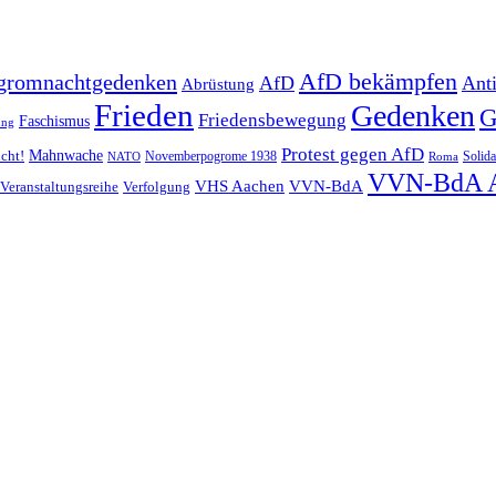
AfD bekämpfen
gromnachtgedenken
AfD
Ant
Abrüstung
Frieden
Gedenken
G
Friedensbewegung
Faschismus
ung
Protest gegen AfD
Mahnwache
icht!
Novemberpogrome 1938
Solida
NATO
Roma
VVN-BdA 
VHS Aachen
VVN-BdA
Veranstaltungsreihe
Verfolgung