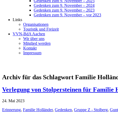
Gedenken zum 9. November – 2025
Gedenken zum 9. November – 2024
Gedenken zum 9. November – 2023
Gedenken zum 9. November – vor 2023
Links
Organisationen
Touristik und Freizeit
VVN-BdA Aachen
Wir über uns
Mitglied werden
Kontakt
Impressum
Archiv für das Schlagwort Familie Hollän
Verlegung von Stolpersteinen für Familie 
24. Mai 2023
Erinnerung
,
Familie Holländer
,
Gedenken
,
Gruppe Z - Stolberg
,
Gunt