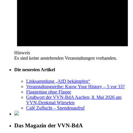
Hinweis
Es sind keine anstehenden Veranstaltungen vorhanden.
Die neuesten Artikel
Linksammlung „AfD bekämpfen“
Veranstaltungsreihe: Know Your History – 5 vor 33?
Flaggentag ohne Flagge
Grußwort der VVN-BdA Aachen, 8. Mai 2026 am
VVN-Denkmal Würselen
Café Zuflucht – Spendenaufruf
Das Magazin der VVN-BdA