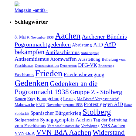
Magazin »antifa«
Schlagwörter
Aachen
Aachener Bündnis
8. Mai
9. November 1938
AfD
Pogromnachtgedenken
AfD
Abrüstung
bekämpfen
Antifaschismus
Antikriegstag
Antisemitismus
Atomwaffen
Ausstellung
Befreiung vom
DFG-VK
Faschismus
Demonstration
Deportation
Erinnerung
Frieden
Friedensbewegung
Faschismus
Gedenken
Gedenken an die
Pogromnacht 1938
Gruppe Z - Stolberg
Kundgebung
Lesung
Ma Bistar! Vergesst nicht!
Konzert
Krieg
Protest gegen AfD
Mahnwache
Novemberpogrome 1938
NATO
Roma
Stolberg
Spanischer Bürgerkrieg
Solidarität
Synagogenplatz Aachen
Stolpersteine
Tag der Befreiung
vom Faschismus
VHS Aachen
Veranstaltungsreihe
Verfolgung
VVN-BdA Aachen
Widerstand
VVN-BdA