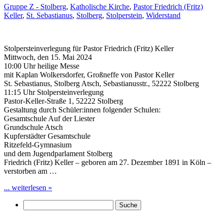
Gruppe Z - Stolberg
,
Katholische Kirche
,
Pastor Friedrich (Fritz)
Keller
,
St. Sebastianus
,
Stolberg
,
Stolperstein
,
Widerstand
Stolpersteinverlegung für Pastor Friedrich (Fritz) Keller
Mittwoch, den 15. Mai 2024
10:00 Uhr heilige Messe
mit Kaplan Wolkersdorfer, Großneffe von Pastor Keller
St. Sebastianus, Stolberg Atsch, Sebastianusstr., 52222 Stolberg
11:15 Uhr Stolpersteinverlegung
Pastor-Keller-Straße 1, 52222 Stolberg
Gestaltung durch Schüler:innen folgender Schulen:
Gesamtschule Auf der Liester
Grundschule Atsch
Kupferstädter Gesamtschule
Ritzefeld-Gymnasium
und dem Jugendparlament Stolberg
Friedrich (Fritz) Keller – geboren am 27. Dezember 1891 in Köln –
verstorben am …
... weiterlesen »