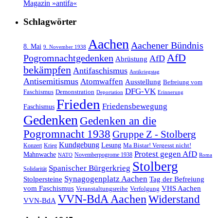
Magazin »antifa«
Schlagwörter
Aachen
Aachener Bündnis
8. Mai
9. November 1938
AfD
Pogromnachtgedenken
AfD
Abrüstung
bekämpfen
Antifaschismus
Antikriegstag
Antisemitismus
Atomwaffen
Ausstellung
Befreiung vom
DFG-VK
Faschismus
Demonstration
Deportation
Erinnerung
Frieden
Friedensbewegung
Faschismus
Gedenken
Gedenken an die
Pogromnacht 1938
Gruppe Z - Stolberg
Kundgebung
Lesung
Ma Bistar! Vergesst nicht!
Konzert
Krieg
Protest gegen AfD
Mahnwache
Novemberpogrome 1938
NATO
Roma
Stolberg
Spanischer Bürgerkrieg
Solidarität
Synagogenplatz Aachen
Stolpersteine
Tag der Befreiung
vom Faschismus
VHS Aachen
Veranstaltungsreihe
Verfolgung
VVN-BdA Aachen
Widerstand
VVN-BdA