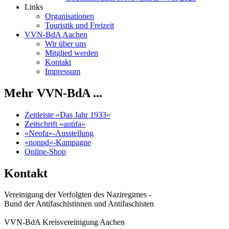
Links
Organisationen
Touristik und Freizeit
VVN-BdA Aachen
Wir über uns
Mitglied werden
Kontakt
Impressum
Mehr VVN-BdA ...
Zeitleiste »Das Jahr 1933«
Zeitschrift »antifa«
»Neofa«-Ausstellung
»nonpd«-Kampagne
Online-Shop
Kontakt
Vereinigung der Verfolgten des Naziregimes -
Bund der Antifaschistinnen und Antifaschisten
VVN-BdA Kreisvereinigung Aachen