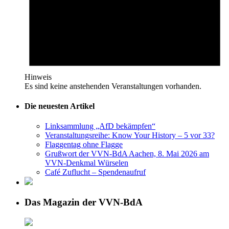
Hinweis
Es sind keine anstehenden Veranstaltungen vorhanden.
Die neuesten Artikel
Linksammlung „AfD bekämpfen“
Veranstaltungsreihe: Know Your History – 5 vor 33?
Flaggentag ohne Flagge
Grußwort der VVN-BdA Aachen, 8. Mai 2026 am
VVN-Denkmal Würselen
Café Zuflucht – Spendenaufruf
Das Magazin der VVN-BdA