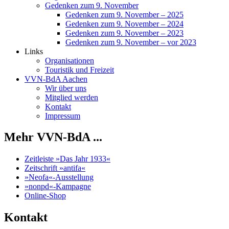
Gedenken zum 9. November
Gedenken zum 9. November – 2025
Gedenken zum 9. November – 2024
Gedenken zum 9. November – 2023
Gedenken zum 9. November – vor 2023
Links
Organisationen
Touristik und Freizeit
VVN-BdA Aachen
Wir über uns
Mitglied werden
Kontakt
Impressum
Mehr VVN-BdA ...
Zeitleiste »Das Jahr 1933«
Zeitschrift »antifa«
»Neofa«-Ausstellung
»nonpd«-Kampagne
Online-Shop
Kontakt