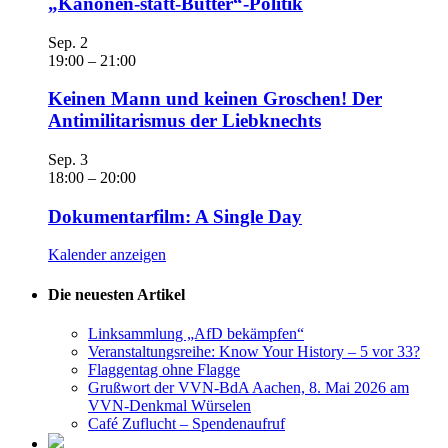
„Kanonen-statt-Butter“-Politik
Sep.
2
19:00
–
21:00
Keinen Mann und keinen Groschen! Der
Antimilitarismus der Liebknechts
Sep.
3
18:00
–
20:00
Dokumentarfilm: A Single Day
Kalender anzeigen
Die neuesten Artikel
Linksammlung „AfD bekämpfen“
Veranstaltungsreihe: Know Your History – 5 vor 33?
Flaggentag ohne Flagge
Grußwort der VVN-BdA Aachen, 8. Mai 2026 am
VVN-Denkmal Würselen
Café Zuflucht – Spendenaufruf