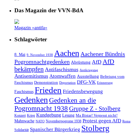
Das Magazin der VVN-BdA
Magazin »antifa«
Schlagwörter
Aachen
Aachener Bündnis
8. Mai
9. November 1938
AfD
Pogromnachtgedenken
AfD
Abrüstung
bekämpfen
Antifaschismus
Antikriegstag
Antisemitismus
Atomwaffen
Ausstellung
Befreiung vom
DFG-VK
Faschismus
Demonstration
Deportation
Erinnerung
Frieden
Friedensbewegung
Faschismus
Gedenken
Gedenken an die
Pogromnacht 1938
Gruppe Z - Stolberg
Kundgebung
Lesung
Ma Bistar! Vergesst nicht!
Konzert
Krieg
Protest gegen AfD
Mahnwache
Novemberpogrome 1938
NATO
Roma
Stolberg
Spanischer Bürgerkrieg
Solidarität