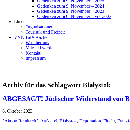
Gedenken zum 9. November – 2025
Gedenken zum 9. November – 2024
Gedenken zum 9. November – 2023
Gedenken zum 9. November – vor 2023
Links
Organisationen
Touristik und Freizeit
VVN-BdA Aachen
Wir über uns
Mitglied werden
Kontakt
Impressum
Archiv für das Schlagwort Białystok
ABGESAGT! Jüdischer Widerstand von Biał
6. Oktober 2023
"Aktion Reinhardt"
,
Aufstand
,
Białystok
,
Deportation
,
Flucht
,
Franzi