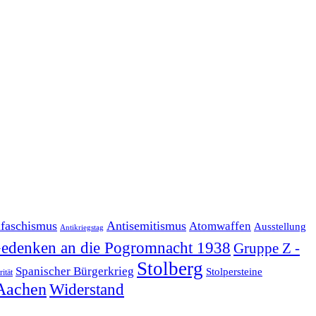
ifaschismus
Antisemitismus
Atomwaffen
Ausstellung
Antikriegstag
edenken an die Pogromnacht 1938
Gruppe Z -
Stolberg
Spanischer Bürgerkrieg
Stolpersteine
rität
Aachen
Widerstand