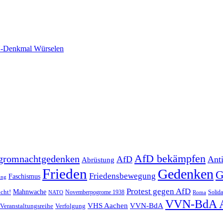
-Denkmal Würselen
AfD bekämpfen
gromnachtgedenken
AfD
Ant
Abrüstung
Frieden
Gedenken
G
Friedensbewegung
Faschismus
ung
Protest gegen AfD
Mahnwache
icht!
Novemberpogrome 1938
Solida
NATO
Roma
VVN-BdA 
VHS Aachen
VVN-BdA
Veranstaltungsreihe
Verfolgung