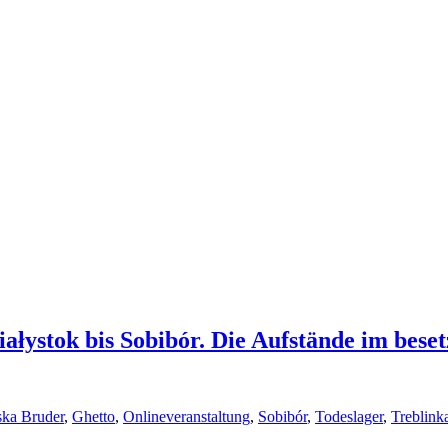
ystok bis Sobibór. Die Aufstände im beset
ska Bruder
,
Ghetto
,
Onlineveranstaltung
,
Sobibór
,
Todeslager
,
Treblink