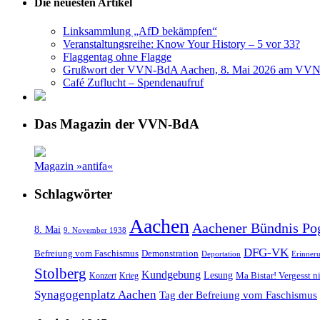
Die neuesten Artikel
Linksammlung „AfD bekämpfen“
Veranstaltungsreihe: Know Your History – 5 vor 33?
Flaggentag ohne Flagge
Grußwort der VVN-BdA Aachen, 8. Mai 2026 am VVN
Café Zuflucht – Spendenaufruf
Das Magazin der VVN-BdA
Magazin »antifa«
Schlagwörter
Aachen
Aachener Bündnis Po
8. Mai
9. November 1938
DFG-VK
Befreiung vom Faschismus
Demonstration
Deportation
Erinner
Stolberg
Kundgebung
Lesung
Ma Bistar! Vergesst n
Konzert
Krieg
Synagogenplatz Aachen
Tag der Befreiung vom Faschismus