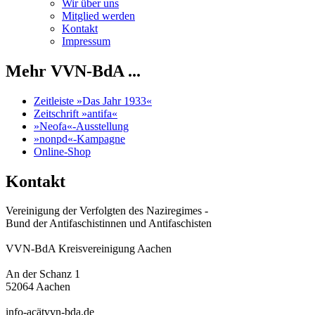
Wir über uns
Mitglied werden
Kontakt
Impressum
Mehr VVN-BdA ...
Zeitleiste »Das Jahr 1933«
Zeitschrift »antifa«
»Neofa«-Ausstellung
»nonpd«-Kampagne
Online-Shop
Kontakt
Vereinigung der Verfolgten des Naziregimes -
Bund der Antifaschistinnen und Antifaschisten
VVN-BdA Kreisvereinigung Aachen
An der Schanz 1
52064 Aachen
info-acätvvn-bda.de