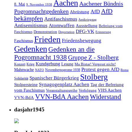
Aachen
Aachener Bündnis
8. Mai
9. November 1938
AfD
Pogromnachtgedenken
AfD
Abrüstung
bekämpfen
Antifaschismus
Antikriegstag
Antisemitismus
Atomwaffen
Ausstellung
Befreiung vom
DFG-VK
Faschismus
Demonstration
Deportation
Erinnerung
Frieden
Friedensbewegung
Faschismus
Gedenken
Gedenken an die
Pogromnacht 1938
Gruppe Z - Stolberg
Kundgebung
Lesung
Ma Bistar! Vergesst nicht!
Konzert
Krieg
Protest gegen AfD
Mahnwache
Novemberpogrome 1938
NATO
Roma
Stolberg
Spanischer Bürgerkrieg
Solidarität
Synagogenplatz Aachen
Stolpersteine
Tag der Befreiung
vom Faschismus
VHS Aachen
Veranstaltungsreihe
Verfolgung
VVN-BdA Aachen
Widerstand
VVN-BdA
dasjahr1945