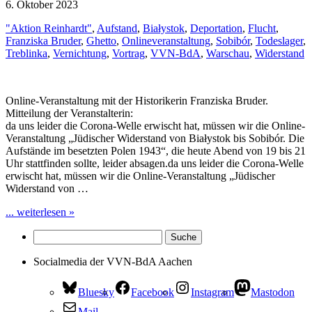
6. Oktober 2023
"Aktion Reinhardt"
,
Aufstand
,
Białystok
,
Deportation
,
Flucht
,
Franziska Bruder
,
Ghetto
,
Onlineveranstaltung
,
Sobibór
,
Todeslager
,
Treblinka
,
Vernichtung
,
Vortrag
,
VVN-BdA
,
Warschau
,
Widerstand
Online-Veranstaltung mit der Historikerin Franziska Bruder.
Mitteilung der Veranstalterin:
da uns leider die Corona-Welle erwischt hat, müssen wir die Online-
Veranstaltung „Jüdischer Widerstand von Białystok bis Sobibór. Die
Aufstände im besetzten Polen 1943“, die heute Abend von 19 bis 21
Uhr stattfinden sollte, leider absagen.da uns leider die Corona-Welle
erwischt hat, müssen wir die Online-Veranstaltung „Jüdischer
Widerstand von …
... weiterlesen »
Socialmedia der VVN-BdA Aachen
Bluesky
Facebook
Instagram
Mastodon
Mail