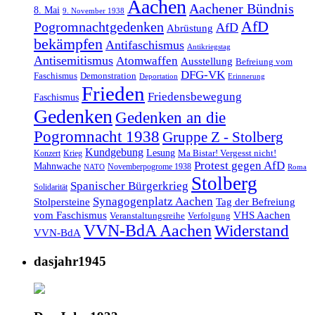
Aachen
Aachener Bündnis
8. Mai
9. November 1938
AfD
Pogromnachtgedenken
AfD
Abrüstung
bekämpfen
Antifaschismus
Antikriegstag
Antisemitismus
Atomwaffen
Ausstellung
Befreiung vom
DFG-VK
Faschismus
Demonstration
Deportation
Erinnerung
Frieden
Friedensbewegung
Faschismus
Gedenken
Gedenken an die
Pogromnacht 1938
Gruppe Z - Stolberg
Kundgebung
Lesung
Ma Bistar! Vergesst nicht!
Konzert
Krieg
Protest gegen AfD
Mahnwache
Novemberpogrome 1938
NATO
Roma
Stolberg
Spanischer Bürgerkrieg
Solidarität
Synagogenplatz Aachen
Stolpersteine
Tag der Befreiung
vom Faschismus
VHS Aachen
Veranstaltungsreihe
Verfolgung
VVN-BdA Aachen
Widerstand
VVN-BdA
dasjahr1945