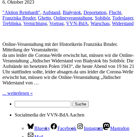
6. Oktober 2023
"Aktion Reinhardt"
,
Aufstand
,
Białystok
,
Deportation
,
Flucht
,
Franziska Bruder
,
Ghetto
,
Onlineveranstaltung
,
Sobibór
,
Todeslager
,
Treblinka
,
Vernichtung
,
Vortrag
,
VVN-BdA
,
Warschau
,
Widerstand
Online-Veranstaltung mit der Historikerin Franziska Bruder.
Mitteilung der Veranstalterin:
da uns leider die Corona-Welle erwischt hat, müssen wir die Online-
Veranstaltung „Jüdischer Widerstand von Białystok bis Sobibór. Die
Aufstände im besetzten Polen 1943“, die heute Abend von 19 bis 21
Uhr stattfinden sollte, leider absagen.da uns leider die Corona-Welle
erwischt hat, müssen wir die Online-Veranstaltung „Jüdischer
Widerstand von …
... weiterlesen »
Socialmedia der VVN-BdA Aachen
Bluesky
Facebook
Instagram
Mastodon
Mail