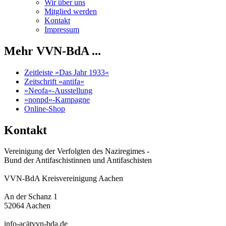
Wir über uns
Mitglied werden
Kontakt
Impressum
Mehr VVN-BdA ...
Zeitleiste »Das Jahr 1933«
Zeitschrift »antifa«
»Neofa«-Ausstellung
»nonpd«-Kampagne
Online-Shop
Kontakt
Vereinigung der Verfolgten des Naziregimes -
Bund der Antifaschistinnen und Antifaschisten
VVN-BdA Kreisvereinigung Aachen
An der Schanz 1
52064 Aachen
info-acätvvn-bda.de