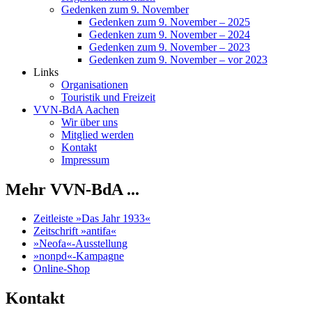
Gedenken zum 9. November
Gedenken zum 9. November – 2025
Gedenken zum 9. November – 2024
Gedenken zum 9. November – 2023
Gedenken zum 9. November – vor 2023
Links
Organisationen
Touristik und Freizeit
VVN-BdA Aachen
Wir über uns
Mitglied werden
Kontakt
Impressum
Mehr VVN-BdA ...
Zeitleiste »Das Jahr 1933«
Zeitschrift »antifa«
»Neofa«-Ausstellung
»nonpd«-Kampagne
Online-Shop
Kontakt