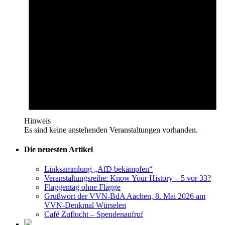
Hinweis
Es sind keine anstehenden Veranstaltungen vorhanden.
Die neuesten Artikel
Linksammlung „AfD bekämpfen“
Veranstaltungsreihe: Know Your History – 5 vor 33?
Flaggentag ohne Flagge
Grußwort der VVN-BdA Aachen, 8. Mai 2026 am
VVN-Denkmal Würselen
Café Zuflucht – Spendenaufruf