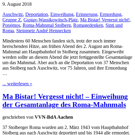
9. August 2018
Auschwitz
,
Deportation
,
Einweihung
,
Erinnerung
,
Ermordung
,
Gruppe Z
,
Gustav-Wassikowitsch-Platz
,
Ma Bistar! Vergesst nicht!
,
Porajmos
,
Roma-Mahnmal Stolberg
,
Romagedenken
,
Sinti und
Roma
,
Steinmetz André Hennecken
Mindestens 60 Menschen fanden sich, trotz der noch immer
herrschenden Hitze, am frühen Abend des 2. August am Roma-
Mahnmal am Hauptbahnhof in Stolberg zusammen. Eingeweiht
werden sollte an diesem Abend die jetzt fertiggestellte Gesamtanlage
um das Mahnmal. Aber auch an die Deportation von 37 Menschen
aus Stolberg nach Auschwitz, vor 75 Jahren, und ihre Ermordung
…
... weiterlesen »
Ma Bistar! Vergesst nicht! – Einweihung
der Gesamtanlage des Roma-Mahnmals
geschrieben von
VVN-BdA Aachen
37 Stolberger Roma wurden am 2. März 1943 vom Hauptbahnhof
Stolberg aus nach Auschwitz deportiert und bis 1944 alle ermordet.