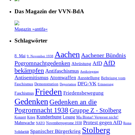
Das Magazin der VVN-BdA
Magazin »antifa«
Schlagwörter
Aachen
Aachener Bündnis
8. Mai
9. November 1938
AfD
Pogromnachtgedenken
AfD
Abrüstung
bekämpfen
Antifaschismus
Antikriegstag
Antisemitismus
Atomwaffen
Ausstellung
Befreiung vom
DFG-VK
Faschismus
Demonstration
Deportation
Erinnerung
Frieden
Friedensbewegung
Faschismus
Gedenken
Gedenken an die
Pogromnacht 1938
Gruppe Z - Stolberg
Kundgebung
Lesung
Ma Bistar! Vergesst nicht!
Konzert
Krieg
Protest gegen AfD
Mahnwache
Novemberpogrome 1938
NATO
Roma
Stolberg
Spanischer Bürgerkrieg
Solidarität