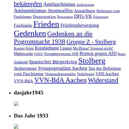
bekämpfen
Antifaschismus
Antikriegstag
Antisemitismus
Atomwaffen
Ausstellung
Befreiung vom
DFG-VK
Faschismus
Demonstration
Deportation
Erinnerung
Frieden
Friedensbewegung
Faschismus
Gedenken
Gedenken an die
Pogromnacht 1938
Gruppe Z - Stolberg
Kundgebung
Lesung
Ma Bistar! Vergesst nicht!
Konzert
Krieg
Protest gegen AfD
Mahnwache
Novemberpogrome 1938
NATO
Roma
Stolberg
Spanischer Bürgerkrieg
Solidarität
Synagogenplatz Aachen
Stolpersteine
Tag der Befreiung
vom Faschismus
VHS Aachen
Veranstaltungsreihe
Verfolgung
VVN-BdA Aachen
Widerstand
VVN-BdA
dasjahr1945
Das Jahr 1933