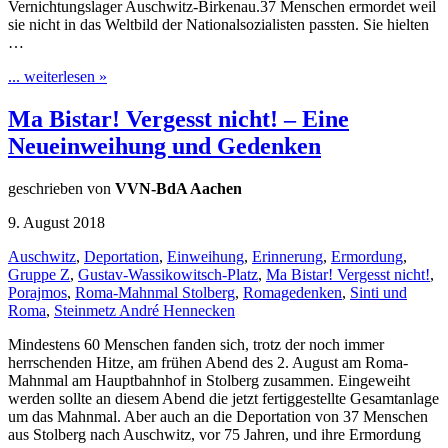
Vernichtungslager Auschwitz-Birkenau.37 Menschen ermordet weil
sie nicht in das Weltbild der Nationalsozialisten passten. Sie hielten
…
... weiterlesen »
Ma Bistar! Vergesst nicht! – Eine
Neueinweihung und Gedenken
geschrieben von
VVN-BdA Aachen
9. August 2018
Auschwitz
,
Deportation
,
Einweihung
,
Erinnerung
,
Ermordung
,
Gruppe Z
,
Gustav-Wassikowitsch-Platz
,
Ma Bistar! Vergesst nicht!
,
Porajmos
,
Roma-Mahnmal Stolberg
,
Romagedenken
,
Sinti und
Roma
,
Steinmetz André Hennecken
Mindestens 60 Menschen fanden sich, trotz der noch immer
herrschenden Hitze, am frühen Abend des 2. August am Roma-
Mahnmal am Hauptbahnhof in Stolberg zusammen. Eingeweiht
werden sollte an diesem Abend die jetzt fertiggestellte Gesamtanlage
um das Mahnmal. Aber auch an die Deportation von 37 Menschen
aus Stolberg nach Auschwitz, vor 75 Jahren, und ihre Ermordung