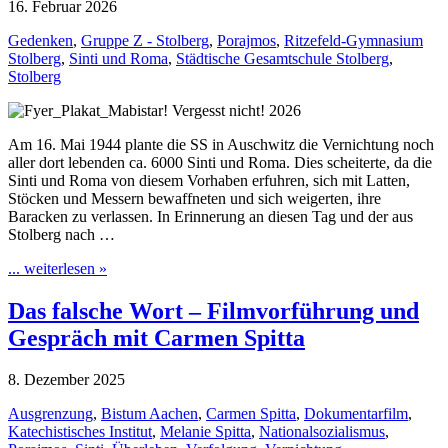
16. Februar 2026
Gedenken
,
Gruppe Z - Stolberg
,
Porajmos
,
Ritzefeld-Gymnasium
Stolberg
,
Sinti und Roma
,
Städtische Gesamtschule Stolberg
,
Stolberg
Am 16. Mai 1944 plante die SS in Auschwitz die Vernichtung noch
aller dort lebenden ca. 6000 Sinti und Roma. Dies scheiterte, da die
Sinti und Roma von diesem Vorhaben erfuhren, sich mit Latten,
Stöcken und Messern bewaffneten und sich weigerten, ihre
Baracken zu verlassen. In Erinnerung an diesen Tag und der aus
Stolberg nach …
... weiterlesen »
Das falsche Wort – Filmvorführung und
Gespräch mit Carmen Spitta
8. Dezember 2025
Ausgrenzung
,
Bistum Aachen
,
Carmen Spitta
,
Dokumentarfilm
,
Katechistisches Institut
,
Melanie Spitta
,
Nationalsozialismus
,