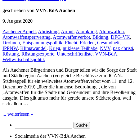
geschrieben von
VVN-BdA Aachen
9. August 2020
Aachener Appell
,
Abrüstung
,
Armut
,
Atomkrieg
,
Atomwaffen
,
Atomwaffensperrvertrag
,
Atomwaffenverbot
,
Bildung
,
DFG-VK
,
Drohnen
,
Entspannungspolitik
,
Flucht
,
Frieden
,
Gesundheit
,
IPPNW
,
Klimawandel
,
Krieg
,
nukleare Teilhabe
,
NVV
,
pax christi
,
Rüstung
,
Rüstungsexporte
,
Unterschriftenliste
,
VVN-BdA
,
Weltwirtschaftspolitik
Als Aachener Bürgerinnen und Bürger teilen wir die Sorge der Stadt
und Städteregion Aachen (vergleiche Beschlüsse zum ICAN-
Städteappell für ein weltweites Atomwaffenverbot vom 11. und 12.
Dezember 2019) „über die immense Bedrohung“, die von
„Atomwaffen für die Städte und Gemeinden“ und ihre Bevölkerung
ausgeht. Dies gilt umso mehr für gerade unsere Städteregion, weil
sich allein …
... weiterlesen »
Socialmedia der VVN-BdA Aachen