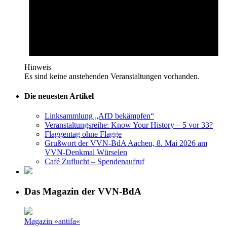
Hinweis
Es sind keine anstehenden Veranstaltungen vorhanden.
Die neuesten Artikel
Linksammlung „AfD bekämpfen“
Veranstaltungsreihe: Know Your History – 5 vor 33?
Flaggentag ohne Flagge
Grußwort der VVN-BdA Aachen, 8. Mai 2026 am
VVN-Denkmal Würselen
Café Zuflucht – Spendenaufruf
Das Magazin der VVN-BdA
Magazin »antifa«