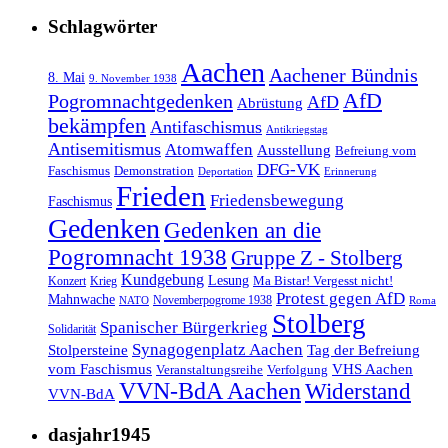
Schlagwörter
Aachen
Aachener Bündnis
8. Mai
9. November 1938
AfD
Pogromnachtgedenken
AfD
Abrüstung
bekämpfen
Antifaschismus
Antikriegstag
Antisemitismus
Atomwaffen
Ausstellung
Befreiung vom
DFG-VK
Faschismus
Demonstration
Deportation
Erinnerung
Frieden
Friedensbewegung
Faschismus
Gedenken
Gedenken an die
Pogromnacht 1938
Gruppe Z - Stolberg
Kundgebung
Lesung
Ma Bistar! Vergesst nicht!
Konzert
Krieg
Protest gegen AfD
Mahnwache
Novemberpogrome 1938
NATO
Roma
Stolberg
Spanischer Bürgerkrieg
Solidarität
Synagogenplatz Aachen
Stolpersteine
Tag der Befreiung
vom Faschismus
VHS Aachen
Veranstaltungsreihe
Verfolgung
VVN-BdA Aachen
Widerstand
VVN-BdA
dasjahr1945