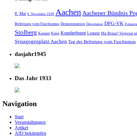
Aachen
Aachener Bündnis Po
8. Mai
9. November 1938
DFG-VK
Befreiung vom Faschismus
Demonstration
Deportation
Erinner
Stolberg
Kundgebung
Lesung
Ma Bistar! Vergesst n
Konzert
Krieg
Synagogenplatz Aachen
Tag der Befreiung vom Faschismus
dasjahr1945
Das Jahr 1933
Navigation
Start
Veranstaltungen
Artikel
AfD bekämpfen