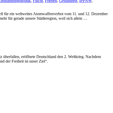
ntspannungspolitik
,
Flucht
,
Frieden
,
Gesundheit
,
IPPNW
,
ell für ein weltweites Atomwaffenverbot vom 11. und 12. Dezember
hr für gerade unsere Städteregion, weil sich allein …
z überfallen, eröffnete Deutschland den 2. Weltkrieg. Nachdem
der Freiheit ist unser Ziel“.