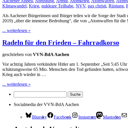
Aachener Appell
,
Abrüstung
,
Armut
,
Atomkrieg
,
Atomwaffen
,
Atomw
Klimawandel
,
Krieg
,
nukleare Teilhabe
,
NVV
,
pax christi
,
Rüstung
,
Als Aachener Bürgerinnen und Bürger teilen wir die Sorge der Stad
2019) „über die immense Bedrohung“, die von „Atomwaffen für die St
... weiterlesen »
Radeln für den Frieden – Fahrradkorso
geschrieben von
VVN-BdA Aachen
Vor achtzig Jahren verkündete Hitler am 1. September „Seit 5:45 Uh
schätzungsweise 65 Mio. Menschen den Tod gefunden hatten, schworen
Krieg auch wieder in …
... weiterlesen »
Socialmedia der VVN-BdA Aachen
Bluesky
Facebook
Instagram
Mastodon