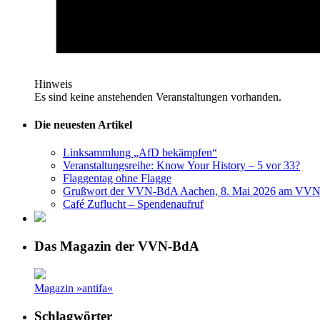
Hinweis
Es sind keine anstehenden Veranstaltungen vorhanden.
Die neuesten Artikel
Linksammlung „AfD bekämpfen“
Veranstaltungsreihe: Know Your History – 5 vor 33?
Flaggentag ohne Flagge
Grußwort der VVN-BdA Aachen, 8. Mai 2026 am VVN
Café Zuflucht – Spendenaufruf
Das Magazin der VVN-BdA
Magazin »antifa«
Schlagwörter