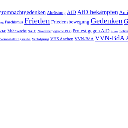
AfD bekämpfen
gromnachtgedenken
AfD
Ant
Abrüstung
Frieden
Gedenken
G
Friedensbewegung
Faschismus
ung
Protest gegen AfD
Mahnwache
icht!
Novemberpogrome 1938
Solida
NATO
Roma
VVN-BdA 
VHS Aachen
VVN-BdA
Veranstaltungsreihe
Verfolgung