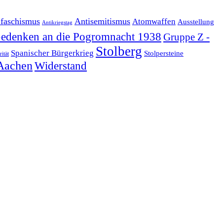
ifaschismus
Antisemitismus
Atomwaffen
Ausstellung
Antikriegstag
edenken an die Pogromnacht 1938
Gruppe Z -
Stolberg
Spanischer Bürgerkrieg
Stolpersteine
rität
Aachen
Widerstand