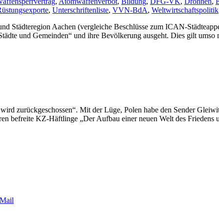
affensperrvertrag
,
Atomwaffenverbot
,
Bildung
,
DFG-VK
,
Drohnen
,
E
Rüstungsexporte
,
Unterschriftenliste
,
VVN-BdA
,
Weltwirtschaftspolitik
t und Städteregion Aachen (vergleiche Beschlüsse zum ICAN-Städteapp
ädte und Gemeinden“ und ihre Bevölkerung ausgeht. Dies gilt umso me
r wird zurückgeschossen“. Mit der Lüge, Polen habe den Sender Gleiwit
 befreite KZ-Häftlinge „Der Aufbau einer neuen Welt des Friedens und 
Mail