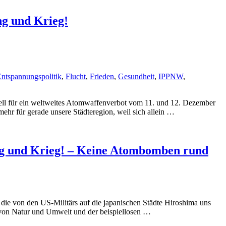
ng und Krieg!
ntspannungspolitik
,
Flucht
,
Frieden
,
Gesundheit
,
IPPNW
,
ell für ein weltweites Atomwaffenverbot vom 11. und 12. Dezember
hr für gerade unsere Städteregion, weil sich allein …
ung und Krieg! – Keine Atombomben rund
ie von den US-Militärs auf die japanischen Städte Hiroshima uns
von Natur und Umwelt und der beispiellosen …