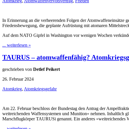
Atomkrieg
,
Atomwaffenvervotsvertrag
,
Frieden
In Erinnerung an die verheerenden Folgen der Atomwaffeneinsätze geg
Friedensbewegung, die geplante Aufrüstung mit atomaren Mittelstrec
Auf dem NATO Gipfel in Washington vor wenigen Wochen verkündete
... weiterlesen »
TAURUS – atomwaffenfähig? Atomkriegsg
geschrieben von
Detlef Peikert
26. Februar 2024
Atomkrieg
,
Atomkriegsgefahr
Am 22. Februar beschloss der Bundestag den Antrag der Ampelfrakti
weitreichenden Waffensystemen und Munition« nehmen. Inhaltlich g
Marschflugkörper TAURUSi genannt. Ein anderes »weitreichendes
... weiterlesen »