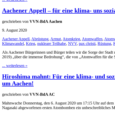
Aachener Appell – für eine klima- uns soz
geschrieben von
VVN-BdA Aachen
9. August 2020
Aachener Appell
,
Abrüstung
,
Armut
,
Atomkrieg
,
Atomwaffen
,
Atomw
Klimawandel
,
Krieg
,
nukleare Teilhabe
,
NVV
,
pax christi
,
Rüstung
,
Als Aachener Bürgerinnen und Bürger teilen wir die Sorge der Stad
2019) „über die immense Bedrohung“, die von „Atomwaffen für die St
... weiterlesen »
Hiroshima mahnt: Für eine klima- und so
um Aachen!
geschrieben von
VVN-BdA AC
Mahnwache Donnerstag, den 6. August 2020 um 17:15 Uhr auf dem Mün
Nagasaki abgeworfenen ersten Atombomben ein unbeschreibliches Ma