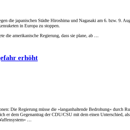
en die japanischen Städte Hiroshima und Nagasaki am 6. bzw. 9. August
kenraketen in Europa zu stoppen.
 die amerikanische Regierung, dass sie plane, ab …
efahr erhöht
onen: Die Regierung müsse die »langanhaltende Bedrohung« durch Russ
lich er dem Gegenantrag der CDU/CSU mit dem einen Unterschied, als
 Waffensystem« …