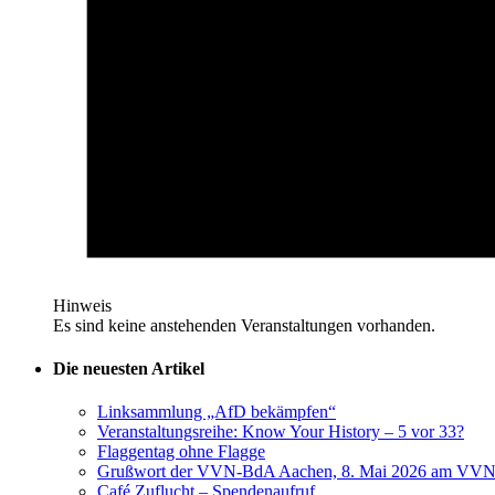
Hinweis
Es sind keine anstehenden Veranstaltungen vorhanden.
Die neuesten Artikel
Linksammlung „AfD bekämpfen“
Veranstaltungsreihe: Know Your History – 5 vor 33?
Flaggentag ohne Flagge
Grußwort der VVN-BdA Aachen, 8. Mai 2026 am VVN
Café Zuflucht – Spendenaufruf