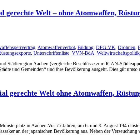
ial gerechte Welt – ohne Atomwaffen, Rüstu
affensperrvertrag
,
Atomwaffenverbot
,
Bildung
,
DFG-VK
,
Drohnen
,
E
Rüstungsexporte
,
Unterschriftenliste
,
VVN-BdA
,
Weltwirtschaftspolitik
t und Städteregion Aachen (vergleiche Beschlüsse zum ICAN-Städteapp
ädte und Gemeinden“ und ihre Bevölkerung ausgeht. Dies gilt umso me
zial gerechte Welt ohne Atomwaffen, Rüst
sterplatz in Aachen.Vor 75 Jahren, am 6. und 9. August 1945 löste d
ssaker an der japanischen Bevölkerung aus. Neben der Verseuchung 