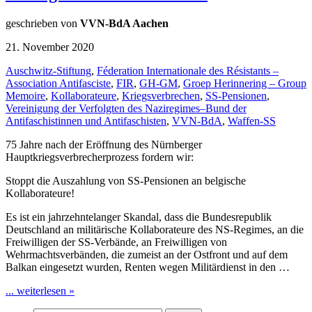
geschrieben von
VVN-BdA Aachen
21. November 2020
Auschwitz-Stiftung
,
Féderation Internationale des Résistants –
Association Antifasciste
,
FIR
,
GH-GM
,
Groep Herinnering – Group
Memoire
,
Kollaborateure
,
Kriegsverbrechen
,
SS-Pensionen
,
Vereinigung der Verfolgten des Naziregimes–Bund der
Antifaschistinnen und Antifaschisten
,
VVN-BdA
,
Waffen-SS
75 Jahre nach der Eröffnung des Nürnberger
Hauptkriegsverbrecherprozess fordern wir:
Stoppt die Auszahlung von SS-Pensionen an belgische
Kollaborateure!
Es ist ein jahrzehntelanger Skandal, dass die Bundesrepublik
Deutschland an militärische Kollaborateure des NS-Regimes, an die
Freiwilligen der SS-Verbände, an Freiwilligen von
Wehrmachtsverbänden, die zumeist an der Ostfront und auf dem
Balkan eingesetzt wurden, Renten wegen Militärdienst in den …
... weiterlesen »