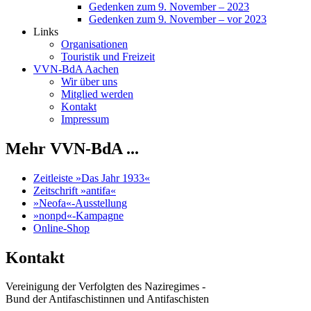
Gedenken zum 9. November – 2023
Gedenken zum 9. November – vor 2023
Links
Organisationen
Touristik und Freizeit
VVN-BdA Aachen
Wir über uns
Mitglied werden
Kontakt
Impressum
Mehr VVN-BdA ...
Zeitleiste »Das Jahr 1933«
Zeitschrift »antifa«
»Neofa«-Ausstellung
»nonpd«-Kampagne
Online-Shop
Kontakt
Vereinigung der Verfolgten des Naziregimes -
Bund der Antifaschistinnen und Antifaschisten