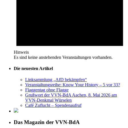
Hinweis
Es sind keine anstehenden Veranstaltungen vorhanden.
Die neuesten Artikel
Linksammlung „AfD bekämpfen“
Veranstaltungsreihe: Know Your History – 5 vor 33?
Flaggentag ohne Flagge
Grußwort der VVN-BdA Aachen, 8. Mai 2026 am
VVN-Denkmal Würselen
Café Zuflucht – Spendenaufruf
Das Magazin der VVN-BdA