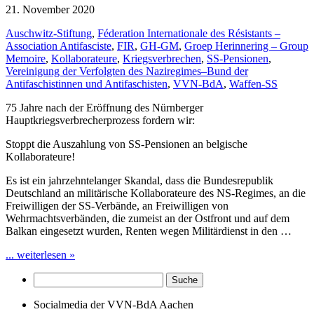
21. November 2020
Auschwitz-Stiftung
,
Féderation Internationale des Résistants –
Association Antifasciste
,
FIR
,
GH-GM
,
Groep Herinnering – Group
Memoire
,
Kollaborateure
,
Kriegsverbrechen
,
SS-Pensionen
,
Vereinigung der Verfolgten des Naziregimes–Bund der
Antifaschistinnen und Antifaschisten
,
VVN-BdA
,
Waffen-SS
75 Jahre nach der Eröffnung des Nürnberger
Hauptkriegsverbrecherprozess fordern wir:
Stoppt die Auszahlung von SS-Pensionen an belgische
Kollaborateure!
Es ist ein jahrzehntelanger Skandal, dass die Bundesrepublik
Deutschland an militärische Kollaborateure des NS-Regimes, an die
Freiwilligen der SS-Verbände, an Freiwilligen von
Wehrmachtsverbänden, die zumeist an der Ostfront und auf dem
Balkan eingesetzt wurden, Renten wegen Militärdienst in den …
... weiterlesen »
Socialmedia der VVN-BdA Aachen