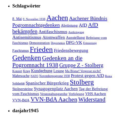
Schlagwörter
Aachen
Aachener Bündnis
8. Mai
9. November 1938
AfD
Pogromnachtgedenken
AfD
Abrüstung
bekämpfen
Antifaschismus
Antikriegstag
Antisemitismus
Atomwaffen
Ausstellung
Befreiung vom
DFG-VK
Faschismus
Demonstration
Deportation
Erinnerung
Frieden
Friedensbewegung
Faschismus
Gedenken
Gedenken an die
Pogromnacht 1938
Gruppe Z - Stolberg
Kundgebung
Lesung
Ma Bistar! Vergesst nicht!
Konzert
Krieg
Protest gegen AfD
Mahnwache
Novemberpogrome 1938
NATO
Roma
Stolberg
Spanischer Bürgerkrieg
Solidarität
Synagogenplatz Aachen
Stolpersteine
Tag der Befreiung
vom Faschismus
VHS Aachen
Veranstaltungsreihe
Verfolgung
VVN-BdA Aachen
Widerstand
VVN-BdA
dasjahr1945