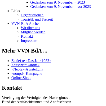
Gedenken zum 9. November – 2023
Gedenken zum 9. November – vor 2023
Links
Organisationen
Touristik und Freizeit
VVN-BdA Aachen
Wir über uns
Mitglied werden
Kontakt
Impressum
Mehr VVN-BdA ...
Zeitleiste »Das Jahr 1933«
Zeitschrift »antifa«
»Neofa«-Ausstellung
»nonpd«-Kampagne
Online-Shop
Kontakt
Vereinigung der Verfolgten des Naziregimes -
Bund der Antifaschistinnen und Antifaschisten