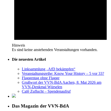
Hinweis
Es sind keine anstehenden Veranstaltungen vorhanden.
Die neuesten Artikel
Linksammlung „AfD bekämpfen“
Veranstaltungsreihe: Know Your History – 5 vor 33?
Flaggentag ohne Flagge
Grußwort der VVN-BdA Aachen, 8. Mai 2026 am
VVN-Denkmal Würselen
Café Zuflucht – Spendenaufruf
Das Magazin der VVN-BdA