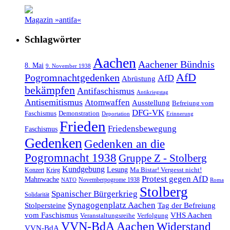
Magazin »antifa«
Schlagwörter
Aachen
Aachener Bündnis
8. Mai
9. November 1938
AfD
Pogromnachtgedenken
AfD
Abrüstung
bekämpfen
Antifaschismus
Antikriegstag
Antisemitismus
Atomwaffen
Ausstellung
Befreiung vom
DFG-VK
Faschismus
Demonstration
Deportation
Erinnerung
Frieden
Friedensbewegung
Faschismus
Gedenken
Gedenken an die
Pogromnacht 1938
Gruppe Z - Stolberg
Kundgebung
Lesung
Ma Bistar! Vergesst nicht!
Konzert
Krieg
Protest gegen AfD
Mahnwache
Novemberpogrome 1938
NATO
Roma
Stolberg
Spanischer Bürgerkrieg
Solidarität
Synagogenplatz Aachen
Stolpersteine
Tag der Befreiung
vom Faschismus
VHS Aachen
Veranstaltungsreihe
Verfolgung
VVN-BdA Aachen
Widerstand
VVN-BdA