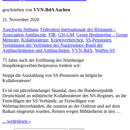
geschrieben von
VVN-BdA Aachen
21. November 2020
Auschwitz-Stiftung
,
Féderation Internationale des Résistants –
Association Antifasciste
,
FIR
,
GH-GM
,
Groep Herinnering – Group
Memoire
,
Kollaborateure
,
Kriegsverbrechen
,
SS-Pensionen
,
Vereinigung der Verfolgten des Naziregimes–Bund der
Antifaschistinnen und Antifaschisten
,
VVN-BdA
,
Waffen-SS
75 Jahre nach der Eröffnung des Nürnberger
Hauptkriegsverbrecherprozess fordern wir:
Stoppt die Auszahlung von SS-Pensionen an belgische
Kollaborateure!
Es ist ein jahrzehntelanger Skandal, dass die Bundesrepublik
Deutschland an militärische Kollaborateure des NS-Regimes, an die
Freiwilligen der SS-Verbände, an Freiwilligen von
Wehrmachtsverbänden, die zumeist an der Ostfront und auf dem
Balkan eingesetzt wurden, Renten wegen Militärdienst in den …
... weiterlesen »