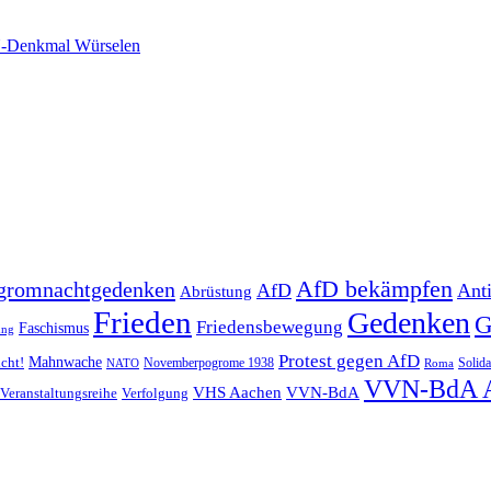
-Denkmal Würselen
AfD bekämpfen
gromnachtgedenken
AfD
Ant
Abrüstung
Frieden
Gedenken
G
Friedensbewegung
Faschismus
ung
Protest gegen AfD
Mahnwache
icht!
Novemberpogrome 1938
Solida
NATO
Roma
VVN-BdA 
VHS Aachen
VVN-BdA
Veranstaltungsreihe
Verfolgung