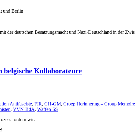
t und Berlin
, mit der deutschen Besatzungsmacht und Nazi-Deutschland in der Zwi
n belgische Kollaborateure
ation Antifasciste
,
FIR
,
GH-GM
,
Groep Herinnering – Group Memoire
histen
,
VVN-BdA
,
Waffen-SS
ozess fordern wir:
e!