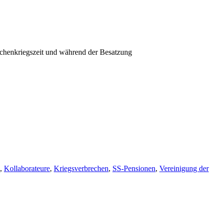
schenkriegszeit und während der Besatzung
,
Kollaborateure
,
Kriegsverbrechen
,
SS-Pensionen
,
Vereinigung der