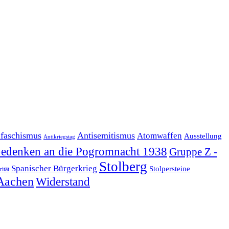
ifaschismus
Antisemitismus
Atomwaffen
Ausstellung
Antikriegstag
edenken an die Pogromnacht 1938
Gruppe Z -
Stolberg
Spanischer Bürgerkrieg
Stolpersteine
rität
Aachen
Widerstand