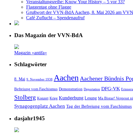
Veranstaltungsreihe: Know Your History – 5 vor 33?
Flaggentag ohne Flagge
Grußwort der VVN-BdA Aachen, 8. Mai 2026 am VVN
Café Zuflucht – Spendenaufruf
Das Magazin der VVN-BdA
Magazin »antifa«
Schlagwörter
Aachen
Aachener Bündnis Po
8. Mai
9. November 1938
DFG-VK
Befreiung vom Faschismus
Demonstration
Deportation
Erinner
Stolberg
Kundgebung
Lesung
Ma Bistar! Vergesst n
Konzert
Krieg
Synagogenplatz Aachen
Tag der Befreiung vom Faschismus
dasjahr1945