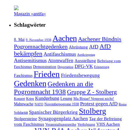
Magazin »antifa«
Schlagwörter
Aachen
Aachener Bündnis
8. Mai
9. November 1938
AfD
Pogromnachtgedenken
AfD
Abrüstung
bekämpfen
Antifaschismus
Antikriegstag
Antisemitismus
Atomwaffen
Ausstellung
Befreiung vom
DFG-VK
Faschismus
Demonstration
Deportation
Erinnerung
Frieden
Friedensbewegung
Faschismus
Gedenken
Gedenken an die
Pogromnacht 1938
Gruppe Z - Stolberg
Kundgebung
Lesung
Ma Bistar! Vergesst nicht!
Konzert
Krieg
Protest gegen AfD
Mahnwache
Novemberpogrome 1938
NATO
Roma
Stolberg
Spanischer Bürgerkrieg
Solidarität
Synagogenplatz Aachen
Stolpersteine
Tag der Befreiung
vom Faschismus
VHS Aachen
Veranstaltungsreihe
Verfolgung