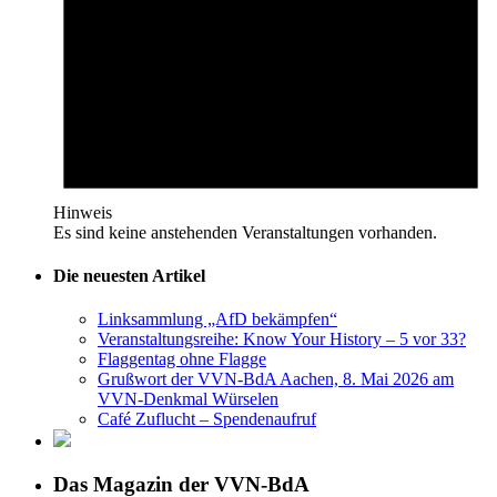
Hinweis
Es sind keine anstehenden Veranstaltungen vorhanden.
Die neuesten Artikel
Linksammlung „AfD bekämpfen“
Veranstaltungsreihe: Know Your History – 5 vor 33?
Flaggentag ohne Flagge
Grußwort der VVN-BdA Aachen, 8. Mai 2026 am
VVN-Denkmal Würselen
Café Zuflucht – Spendenaufruf
Das Magazin der VVN-BdA