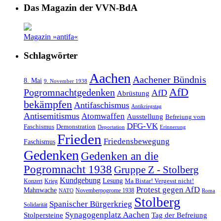
Das Magazin der VVN-BdA
Magazin »antifa«
Schlagwörter
Aachen
Aachener Bündnis
8. Mai
9. November 1938
AfD
Pogromnachtgedenken
AfD
Abrüstung
bekämpfen
Antifaschismus
Antikriegstag
Antisemitismus
Atomwaffen
Ausstellung
Befreiung vom
DFG-VK
Faschismus
Demonstration
Deportation
Erinnerung
Frieden
Friedensbewegung
Faschismus
Gedenken
Gedenken an die
Pogromnacht 1938
Gruppe Z - Stolberg
Kundgebung
Lesung
Ma Bistar! Vergesst nicht!
Konzert
Krieg
Protest gegen AfD
Mahnwache
Novemberpogrome 1938
NATO
Roma
Stolberg
Spanischer Bürgerkrieg
Solidarität
Synagogenplatz Aachen
Stolpersteine
Tag der Befreiung