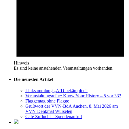
Hinweis
Es sind keine anstehenden Veranstaltungen vorhanden.
Die neuesten Artikel
Linksammlung „AfD bekämpfen“
Veranstaltungsreihe: Know Your History – 5 vor 33?
Flaggentag ohne Flagge
Grußwort der VVN-BdA Aachen, 8. Mai 2026 am
VVN-Denkmal Würselen
Café Zuflucht – Spendenaufruf