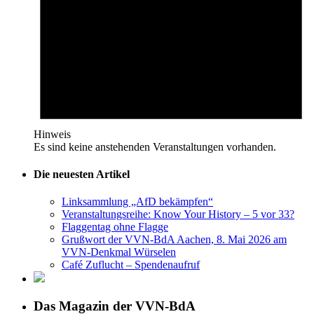
Hinweis
Es sind keine anstehenden Veranstaltungen vorhanden.
Die neuesten Artikel
Linksammlung „AfD bekämpfen“
Veranstaltungsreihe: Know Your History – 5 vor 33?
Flaggentag ohne Flagge
Grußwort der VVN-BdA Aachen, 8. Mai 2026 am
VVN-Denkmal Würselen
Café Zuflucht – Spendenaufruf
Das Magazin der VVN-BdA