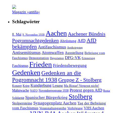
Magazin »antifa«
Schlagwörter
Aachen
Aachener Bündnis
8. Mai
9. November 1938
AfD
Pogromnachtgedenken
AfD
Abrüstung
bekämpfen
Antifaschismus
Antikriegstag
Antisemitismus
Atomwaffen
Ausstellung
Befreiung vom
DFG-VK
Faschismus
Demonstration
Deportation
Erinnerung
Frieden
Friedensbewegung
Faschismus
Gedenken
Gedenken an die
Pogromnacht 1938
Gruppe Z - Stolberg
Kundgebung
Lesung
Ma Bistar! Vergesst nicht!
Konzert
Krieg
Protest gegen AfD
Mahnwache
Novemberpogrome 1938
NATO
Roma
Stolberg
Spanischer Bürgerkrieg
Solidarität
Synagogenplatz Aachen
Stolpersteine
Tag der Befreiung
vom Faschismus
VHS Aachen
Veranstaltungsreihe
Verfolgung