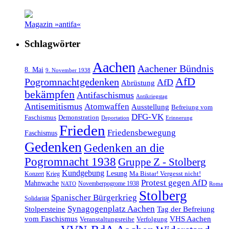
Magazin »antifa«
Schlagwörter
Aachen
Aachener Bündnis
8. Mai
9. November 1938
AfD
Pogromnachtgedenken
AfD
Abrüstung
bekämpfen
Antifaschismus
Antikriegstag
Antisemitismus
Atomwaffen
Ausstellung
Befreiung vom
DFG-VK
Faschismus
Demonstration
Deportation
Erinnerung
Frieden
Friedensbewegung
Faschismus
Gedenken
Gedenken an die
Pogromnacht 1938
Gruppe Z - Stolberg
Kundgebung
Lesung
Ma Bistar! Vergesst nicht!
Konzert
Krieg
Protest gegen AfD
Mahnwache
Novemberpogrome 1938
NATO
Roma
Stolberg
Spanischer Bürgerkrieg
Solidarität
Synagogenplatz Aachen
Stolpersteine
Tag der Befreiung
vom Faschismus
VHS Aachen
Veranstaltungsreihe
Verfolgung