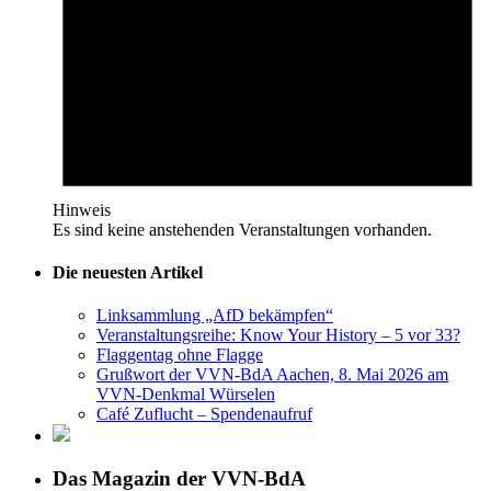
Hinweis
Es sind keine anstehenden Veranstaltungen vorhanden.
Die neuesten Artikel
Linksammlung „AfD bekämpfen“
Veranstaltungsreihe: Know Your History – 5 vor 33?
Flaggentag ohne Flagge
Grußwort der VVN-BdA Aachen, 8. Mai 2026 am
VVN-Denkmal Würselen
Café Zuflucht – Spendenaufruf
Das Magazin der VVN-BdA