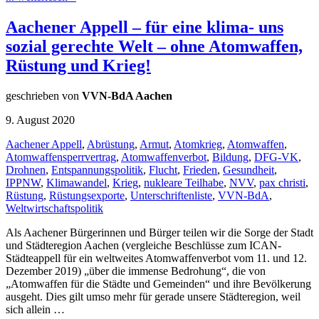
Aachener Appell – für eine klima- uns
sozial gerechte Welt – ohne Atomwaffen,
Rüstung und Krieg!
geschrieben von
VVN-BdA Aachen
9. August 2020
Aachener Appell
,
Abrüstung
,
Armut
,
Atomkrieg
,
Atomwaffen
,
Atomwaffensperrvertrag
,
Atomwaffenverbot
,
Bildung
,
DFG-VK
,
Drohnen
,
Entspannungspolitik
,
Flucht
,
Frieden
,
Gesundheit
,
IPPNW
,
Klimawandel
,
Krieg
,
nukleare Teilhabe
,
NVV
,
pax christi
,
Rüstung
,
Rüstungsexporte
,
Unterschriftenliste
,
VVN-BdA
,
Weltwirtschaftspolitik
Als Aachener Bürgerinnen und Bürger teilen wir die Sorge der Stadt
und Städteregion Aachen (vergleiche Beschlüsse zum ICAN-
Städteappell für ein weltweites Atomwaffenverbot vom 11. und 12.
Dezember 2019) „über die immense Bedrohung“, die von
„Atomwaffen für die Städte und Gemeinden“ und ihre Bevölkerung
ausgeht. Dies gilt umso mehr für gerade unsere Städteregion, weil
sich allein …