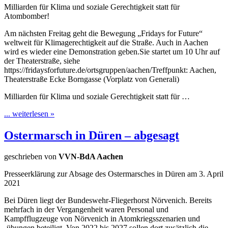
Milliarden für Klima und soziale Gerechtigkeit statt für
Atombomber!
Am nächsten Freitag geht die Bewegung „Fridays for Future“
weltweit für Klimagerechtigkeit auf die Straße. Auch in Aachen
wird es wieder eine Demonstration geben.Sie startet um 10 Uhr auf
der Theaterstraße, siehe
https://fridaysforfuture.de/ortsgruppen/aachen/Treffpunkt: Aachen,
Theaterstraße Ecke Borngasse (Vorplatz von Generali)
Milliarden für Klima und soziale Gerechtigkeit statt für …
... weiterlesen »
Ostermarsch in Düren – abgesagt
geschrieben von
VVN-BdA Aachen
Presseerklärung zur Absage des Ostermarsches in Düren am 3. April
2021
Bei Düren liegt der Bundeswehr-Fliegerhorst Nörvenich. Bereits
mehrfach in der Vergangenheit waren Personal und
Kampfflugzeuge von Nörvenich in Atomkriegsszenarien und
-übungen beteiligt. Von 2022 bis 2027 sollen dort zusätzlich die