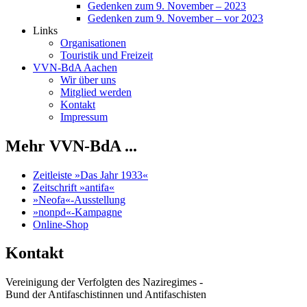
Gedenken zum 9. November – 2023
Gedenken zum 9. November – vor 2023
Links
Organisationen
Touristik und Freizeit
VVN-BdA Aachen
Wir über uns
Mitglied werden
Kontakt
Impressum
Mehr VVN-BdA ...
Zeitleiste »Das Jahr 1933«
Zeitschrift »antifa«
»Neofa«-Ausstellung
»nonpd«-Kampagne
Online-Shop
Kontakt
Vereinigung der Verfolgten des Naziregimes -
Bund der Antifaschistinnen und Antifaschisten