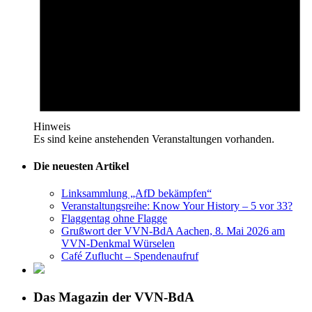
Hinweis
Es sind keine anstehenden Veranstaltungen vorhanden.
Die neuesten Artikel
Linksammlung „AfD bekämpfen“
Veranstaltungsreihe: Know Your History – 5 vor 33?
Flaggentag ohne Flagge
Grußwort der VVN-BdA Aachen, 8. Mai 2026 am
VVN-Denkmal Würselen
Café Zuflucht – Spendenaufruf
Das Magazin der VVN-BdA