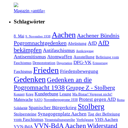
Magazin »antifa«
Schlagwörter
Aachen
Aachener Bündnis
8. Mai
9. November 1938
AfD
Pogromnachtgedenken
AfD
Abrüstung
bekämpfen
Antifaschismus
Antikriegstag
Antisemitismus
Atomwaffen
Ausstellung
Befreiung vom
DFG-VK
Faschismus
Demonstration
Deportation
Erinnerung
Frieden
Friedensbewegung
Faschismus
Gedenken
Gedenken an die
Pogromnacht 1938
Gruppe Z - Stolberg
Kundgebung
Lesung
Ma Bistar! Vergesst nicht!
Konzert
Krieg
Protest gegen AfD
Mahnwache
Novemberpogrome 1938
NATO
Roma
Stolberg
Spanischer Bürgerkrieg
Solidarität
Synagogenplatz Aachen
Stolpersteine
Tag der Befreiung
vom Faschismus
VHS Aachen
Veranstaltungsreihe
Verfolgung
VVN-BdA Aachen
Widerstand
VVN-BdA