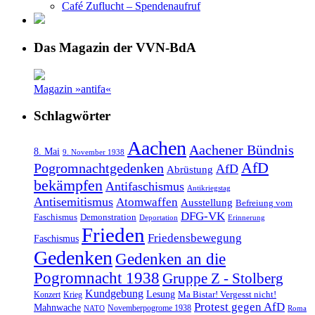
Café Zuflucht – Spendenaufruf
Das Magazin der VVN-BdA
Magazin »antifa«
Schlagwörter
Aachen
Aachener Bündnis
8. Mai
9. November 1938
AfD
Pogromnachtgedenken
AfD
Abrüstung
bekämpfen
Antifaschismus
Antikriegstag
Antisemitismus
Atomwaffen
Ausstellung
Befreiung vom
DFG-VK
Faschismus
Demonstration
Deportation
Erinnerung
Frieden
Friedensbewegung
Faschismus
Gedenken
Gedenken an die
Pogromnacht 1938
Gruppe Z - Stolberg
Kundgebung
Lesung
Ma Bistar! Vergesst nicht!
Konzert
Krieg
Protest gegen AfD
Mahnwache
Novemberpogrome 1938
NATO
Roma