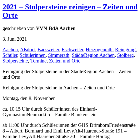
2021 – Stolpersteine reinigen – Zeiten und
Orte
geschrieben von
VVN-BdA Aachen
3. Juni 2021
Aachen
,
Alsdorf
,
Baesweiler
,
Eschweiler
,
Herzogenrath
,
Reinigung
,
Schüler
,
Schülerinnen
,
Simmerath
,
StädteRegion Aachen
,
Stolberg
,
Stolpersteine
,
Termine
,
Zeiten und Orte
Reinigung der Stolpersteine in der StädteRegion Aachen – Zeiten
und Orte
Reinigung der Stolpersteine in Aachen – Zeiten und Orte
Montag, den 8. November
ca. 10:15 Uhr durch Schüler:innen des Einhard-
GymnasiumNeumarkt 5 – Familie Blankenstein
ab 11:00 Uhr durch Schüler:innen der GHS DrimbornFriedenstraße
8 – Albert, Bernhard und Emil LevyAlt-Haarener-Straße 191 –
Familie LevyAlt-Haarener-Straße 20 – Familie Hartog