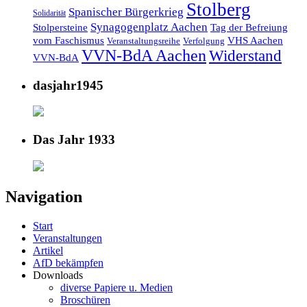
Stolberg
Spanischer Bürgerkrieg
Solidarität
Synagogenplatz Aachen
Stolpersteine
Tag der Befreiung
vom Faschismus
VHS Aachen
Veranstaltungsreihe
Verfolgung
VVN-BdA Aachen
Widerstand
VVN-BdA
dasjahr1945
Das Jahr 1933
Navigation
Start
Veranstaltungen
Artikel
AfD bekämpfen
Downloads
diverse Papiere u. Medien
Broschüren