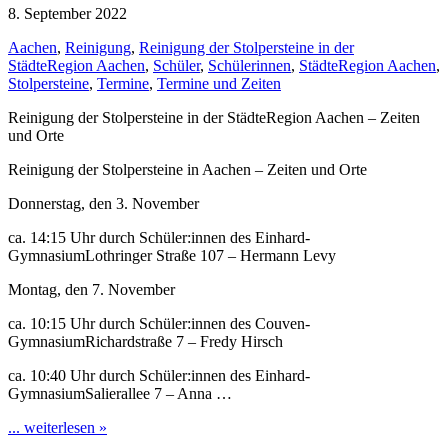
8. September 2022
Aachen
,
Reinigung
,
Reinigung der Stolpersteine in der
StädteRegion Aachen
,
Schüler
,
Schülerinnen
,
StädteRegion Aachen
,
Stolpersteine
,
Termine
,
Termine und Zeiten
Reinigung der Stolpersteine in der StädteRegion Aachen – Zeiten
und Orte
Reinigung der Stolpersteine in Aachen – Zeiten und Orte
Donnerstag, den 3. November
ca. 14:15 Uhr durch Schüler:innen des Einhard-
GymnasiumLothringer Straße 107 – Hermann Levy
Montag, den 7. November
ca. 10:15 Uhr durch Schüler:innen des Couven-
GymnasiumRichardstraße 7 – Fredy Hirsch
ca. 10:40 Uhr durch Schüler:innen des Einhard-
GymnasiumSalierallee 7 – Anna …
... weiterlesen »