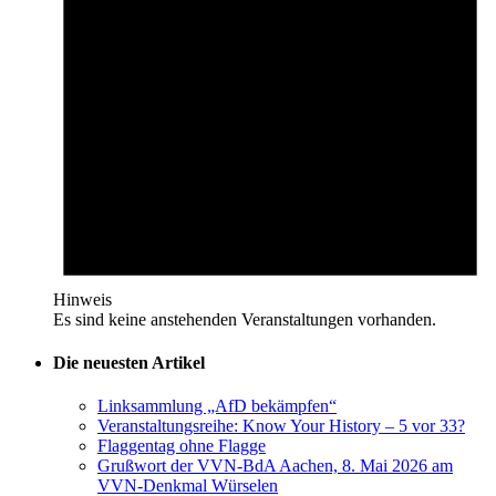
Hinweis
Es sind keine anstehenden Veranstaltungen vorhanden.
Die neuesten Artikel
Linksammlung „AfD bekämpfen“
Veranstaltungsreihe: Know Your History – 5 vor 33?
Flaggentag ohne Flagge
Grußwort der VVN-BdA Aachen, 8. Mai 2026 am
VVN-Denkmal Würselen