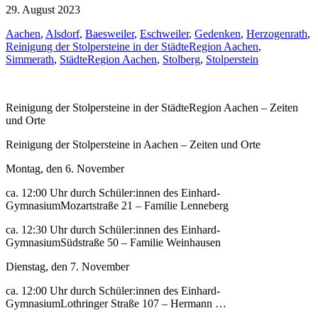
29. August 2023
Aachen
,
Alsdorf
,
Baesweiler
,
Eschweiler
,
Gedenken
,
Herzogenrath
,
Reinigung der Stolpersteine in der StädteRegion Aachen
,
Simmerath
,
StädteRegion Aachen
,
Stolberg
,
Stolperstein
Reinigung der Stolpersteine in der StädteRegion Aachen – Zeiten
und Orte
Reinigung der Stolpersteine in Aachen – Zeiten und Orte
Montag, den 6. November
ca. 12:00 Uhr durch Schüler:innen des Einhard-
GymnasiumMozartstraße 21 – Familie Lenneberg
ca. 12:30 Uhr durch Schüler:innen des Einhard-
GymnasiumSüdstraße 50 – Familie Weinhausen
Dienstag, den 7. November
ca. 12:00 Uhr durch Schüler:innen des Einhard-
GymnasiumLothringer Straße 107 – Hermann …