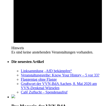
Hinweis
Es sind keine anstehenden Veranstaltungen vorhanden.
Die neuesten Artikel
Linksammlung „AfD bekämpfen“
Veranstaltungsreihe: Know Your History – 5 vor 33?
Flaggentag ohne Flagge
Grußwort der VVN-BdA Aachen, 8. Mai 2026 am
VVN-Denkmal Würselen
Café Zuflucht – Spendenaufruf