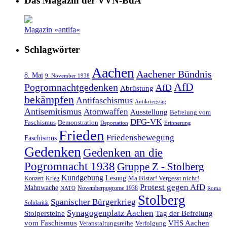
Das Magazin der VVN-BdA
Magazin »antifa«
Schlagwörter
Aachen
Aachener Bündnis
8. Mai
9. November 1938
AfD
Pogromnachtgedenken
AfD
Abrüstung
bekämpfen
Antifaschismus
Antikriegstag
Antisemitismus
Atomwaffen
Ausstellung
Befreiung vom
DFG-VK
Faschismus
Demonstration
Deportation
Erinnerung
Frieden
Friedensbewegung
Faschismus
Gedenken
Gedenken an die
Pogromnacht 1938
Gruppe Z - Stolberg
Kundgebung
Lesung
Ma Bistar! Vergesst nicht!
Konzert
Krieg
Protest gegen AfD
Mahnwache
Novemberpogrome 1938
NATO
Roma
Stolberg
Spanischer Bürgerkrieg
Solidarität
Synagogenplatz Aachen
Stolpersteine
Tag der Befreiung
vom Faschismus
VHS Aachen
Veranstaltungsreihe
Verfolgung