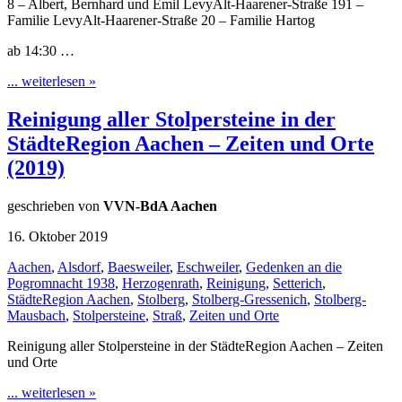
8 – Albert, Bernhard und Emil LevyAlt-Haarener-Straße 191 –
Familie LevyAlt-Haarener-Straße 20 – Familie Hartog
ab 14:30 …
... weiterlesen »
Reinigung aller Stolpersteine in der
StädteRegion Aachen – Zeiten und Orte
(2019)
geschrieben von
VVN-BdA Aachen
16. Oktober 2019
Aachen
,
Alsdorf
,
Baesweiler
,
Eschweiler
,
Gedenken an die
Pogromnacht 1938
,
Herzogenrath
,
Reinigung
,
Setterich
,
StädteRegion Aachen
,
Stolberg
,
Stolberg-Gressenich
,
Stolberg-
Mausbach
,
Stolpersteine
,
Straß
,
Zeiten und Orte
Reinigung aller Stolpersteine in der StädteRegion Aachen – Zeiten
und Orte
... weiterlesen »