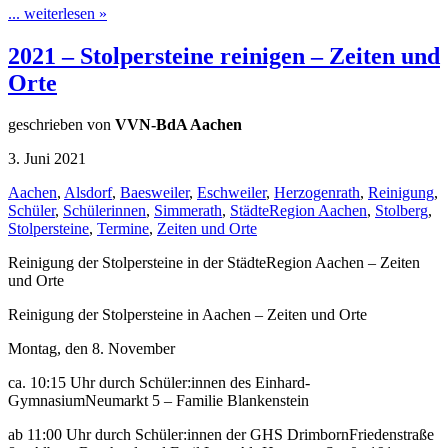
... weiterlesen »
2021 – Stolpersteine reinigen – Zeiten und
Orte
geschrieben von
VVN-BdA Aachen
3. Juni 2021
Aachen
,
Alsdorf
,
Baesweiler
,
Eschweiler
,
Herzogenrath
,
Reinigung
,
Schüler
,
Schülerinnen
,
Simmerath
,
StädteRegion Aachen
,
Stolberg
,
Stolpersteine
,
Termine
,
Zeiten und Orte
Reinigung der Stolpersteine in der StädteRegion Aachen – Zeiten
und Orte
Reinigung der Stolpersteine in Aachen – Zeiten und Orte
Montag, den 8. November
ca. 10:15 Uhr durch Schüler:innen des Einhard-
GymnasiumNeumarkt 5 – Familie Blankenstein
ab 11:00 Uhr durch Schüler:innen der GHS DrimbornFriedenstraße